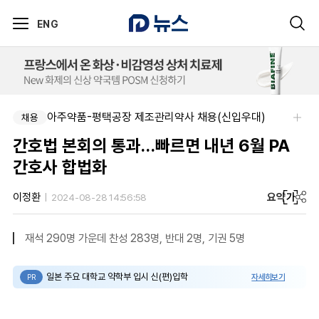
ENG
아주약품-평택공장 제조관리약사 채용(신입우대)
채용
간호법 본회의 통과…빠르면 내년 6월 PA
간호사 합법화
요약
가
이정환
2024-08-28 14:56:58
재석 290명 가운데 찬성 283명, 반대 2명, 기권 5명
일본 주요 대학교 약학부 입시 신(편)입학
자세히보기
PR