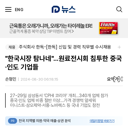
ENG
주식회사 한독-[한독] 신입 및 경력 직무별 수시채용
채용
"한국시장 탐나네"...원료전시회 침투한 중국
·인도 기업들
요약
가
손형민
2024-08-30 06:18:15
27~29일 삼성동서 ‘CPHI 코리아’ 개최…340개 업체 참가
중국·인도 업체 비중 절반 이상…가격 경쟁력 앞세워
이니스트·삼오제약·서흥·노바렉스 등 국내 기업도 참전
전국 지역별 의원·약국 매출·상권 분석
데일리팜맵 바로가기
PR