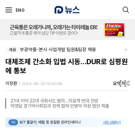
ENG
부광약품-본사 사업개발 팀원&팀장 채용
채용
대체조제 간소화 입법 시동…DUR로 심평원
에 통보
요약
가
이정환
2024-08-29 19:40:58
21대 이어 22대 국회서도 발의…의료계 반대 전망
박영달 경기약사회장과 정책 협약 민병덕 의원 법안 제출
8/7 물갈이, 배탈 등 장질환 온라인세미나
사전 신청하기
PR