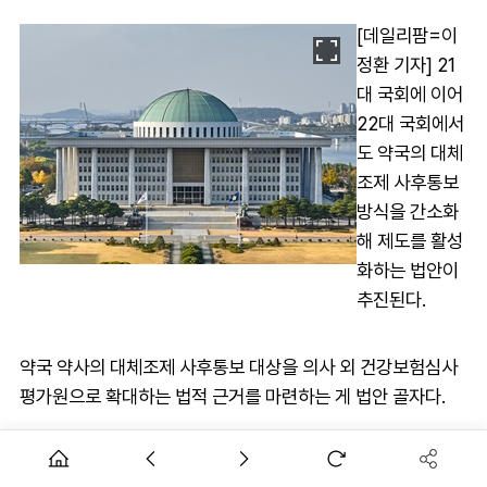
[데일리팜=이
정환 기자] 21
대 국회에 이어
22대 국회에서
도 약국의 대체
조제 사후통보
방식을 간소화
해 제도를 활성
화하는 법안이
추진된다.
약국 약사의 대체조제 사후통보 대상을 의사 외 건강보험심사
평가원으로 확대하는 법적 근거를 마련하는 게 법안 골자다.
대체조제 간소화는 의료계 반발이 큰 법안으로, 발의 이후 실제
법안심사대에 올라 논의될 수 있을지 시선이 모인다.