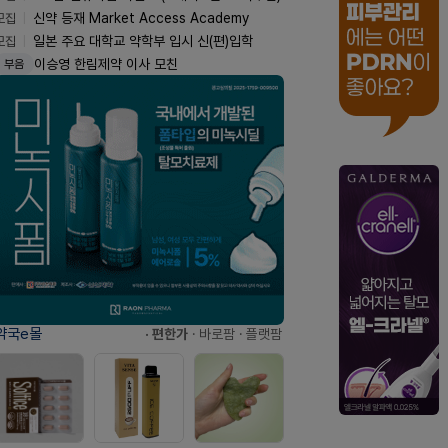
모집
신약 등재 Market Access Academy
모집
일본 주요 대학교 약학부 입시 신(편)입학
이승영 한림제약 이사 모친
부음
약국e몰
· 편한가
· 바로팜
· 플랫팜