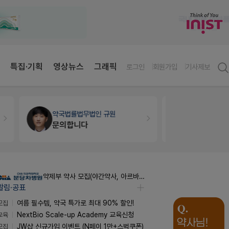
특집·기획
영상뉴스
그래픽
로그인
회원가입
기사제보
약국법률
법무법인 규원
약국인테리
문의합니다
매대 높이
약제부 약사 모집(야간약사, 아르바이트약사)
알림·공표
모집
여름 필수템, 약국 특가로 최대 90% 할인!
교육
NextBio Scale-up Academy 교육신청
모집
JW샵 신규가입 이벤트 (N페이 1만+스벅쿠폰)