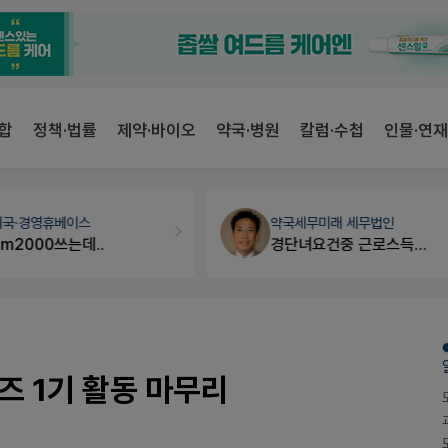
합
정책·법률
제약·바이오
약국·병원
칼럼·수첩
인물·연재
개국·경영
휴베이스
약국세무
미래 세무법인
Pm2000쓰는데..
경단녀요건중 근로스득원천징수액
즈 1기 활동 마무리