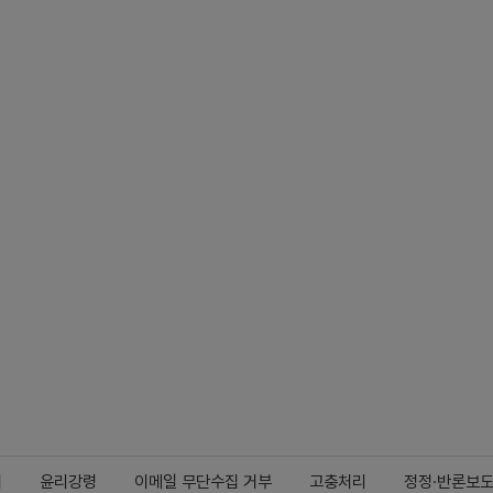
지
윤리강령
이메일 무단수집 거부
고충처리
정정·반론보