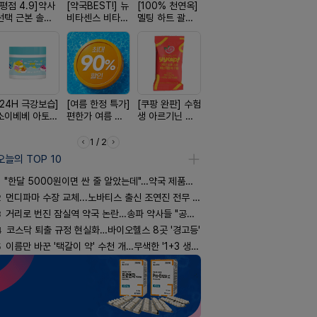
[평점 4.9]약사
[약국BEST!] 뉴
[100% 천연옥]
[약물 0%] 터치
[4.98후기
선택 근본 솔루
비타센스 비타민
멜팅 하트 괄사
훅 벌레독소 흡
빛나는 피부
션, 솔티스
흡입기
마사지기
인기
브링 세럼
[24H 극강보습]
[여름 한정 특가]
[쿠팡 완판] 수험
[구취 96% 제
[완전방수]
소이베베 아토
편한가 여름 쿨
생 아르기닌 에
거] 씹는 고체 가
림없는 선
크림
세일! (여름 필수
너지 젤리
글
(SPF50+)
템 싹쓰리)
1 / 2
오늘의 TOP 10
"한달 5000원이면 싼 줄 알았는데"…약국 제품과 비교해보니
2
먼디파마 수장 교체...노바티스 출신 조연진 전무 내정
3
거리로 번진 잠실역 약국 논란…송파 약사들 "공공성 훼손"
4
코스닥 퇴출 규정 현실화…바이오헬스 8곳 '경고등'
5
이름만 바꾼 '택갈이 약' 수천 개…무색한 '1+3 생동'