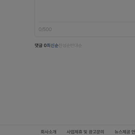
0
/
500
댓글
0
최신순
찬성순
반대순
회사소개
사업제휴 및 광고문의
뉴스제공 