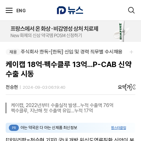
ENG
주식회사 한독-[한독] 신입 및 경력 직무별 수시채용
동성제약(주)아산공장-동성제약 아산공장 약사 채용
채용
채용
케이캡 18억·펙수클루 13억...P-CAB 신약
수출 시동
요약
가
천승현
2024-09-03 06:19:40
케이캡, 2022년부터 수출실적 발생...누적 수출액 76억
펙수클루, 지난해 첫 수출액 유입...누적 17억
아는 약국은 다 아는 신제품 최신정보
팜스타클럽
PR
[데일리팜=천승현 기자] 국내 개발 위식도역류질환 신약이 본