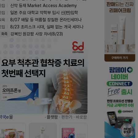
모집
신약 등재 Market Access Academy
모집
일본 주요 대학교 약학부 입시 신(편)입학
교육
8/07 배탈 등 여름철 장질환 온라인세미나
모집
8/23 초리스크 시대, 실패 없는 개국 세미나
강복인 원강팜 사장 차녀(8/23)
화촉
약국e몰
· 플랫팜
· 편한가
· 바로팜