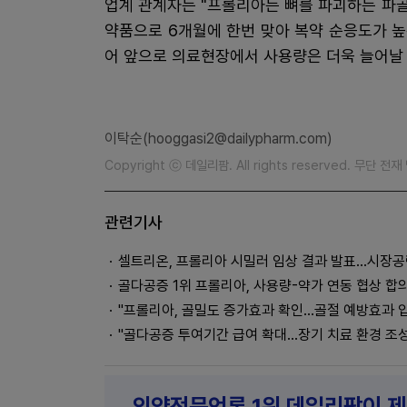
업계 관계자는 "프롤리아는 뼈를 파괴하는 파
약품으로 6개월에 한번 맞아 복약 순응도가 
어 앞으로 의료현장에서 사용량은 더욱 늘어날 
이탁순(hooggasi2@dailypharm.com)
Copyright ⓒ 데일리팜. All rights reserved. 무단 전
관련기사
셀트리온, 프롤리아 시밀러 임상 결과 발표…시장공
골다공증 1위 프롤리아, 사용량-약가 연동 협상 합
"프롤리아, 골밀도 증가효과 확인...골절 예방효과 
"골다공증 투여기간 급여 확대...장기 치료 환경 조성
의약전문언론 1위 데일리팜이 