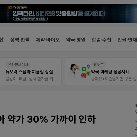
합
정책·법률
제약·바이오
약국·병원
칼럼·수첩
인물·연재
온라인세미나
팜노트
듀오락 스탑과 여름철 장질환 대응법
약국 마케팅 성공사례
물갈이, 배탈, 설사 환자를 위한 실전 상담&판매 전략
좋아요+의견남기면 쿠폰 
 약가 30% 가까이 인하