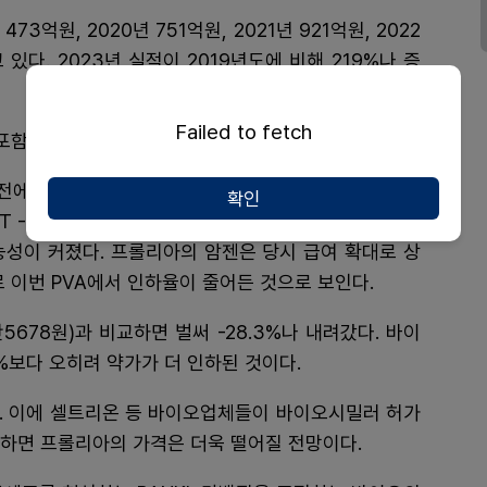
억원, 2020년 751억원, 2021년 921억원, 2022
고 있다. 2023년 실적이 2019년도에 비해 219%나 증
Failed to fetch
포함되지 않을 수 없는 실적이다.
에는 골밀도 측정치 -2.5(T-스코어값) 이하일 경우 1
확인
-스코어가 -2.0 이하에서 -.2.5 사이일 경우, 최대 2
능성이 커졌다. 프롤리아의 암젠은 당시 급여 확대로 상
 이번 PVA에서 인하율이 줄어든 것으로 보인다.
만5678원)과 비교하면 벌써 -28.3%나 내려갔다. 바이
%보다 오히려 약가가 더 인하된 것이다.
다. 이에 셀트리온 등 바이오업체들이 바이오시밀러 허가
하면 프롤리아의 가격은 더욱 떨어질 전망이다.