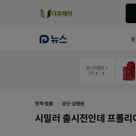
종
E-detail
팜스타클럽
근육통은 오래가니깐!
2/8
오래가는 타이레놀 ER
정책·법률
공단·심평원
시밀러 출시전인데 프롤리아