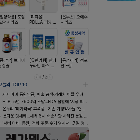
[일양약품] 도담
[리쥬올]
[옵투스] 오에수
[경방신약] 방콜
[신신제약]
도담 시리즈
PDLLA 퍼밍 크
시리즈
브이산
키토 밀크
림 30ml
[종근당] 브레이
[유한양행] 안티
[동성제약] 정로
[노보노디스크]
[삼진제약]
닝캡슐
푸라민 파스 시
환 F정
위고비
핏 시리즈
리즈
1 / 2
오늘의 TOP 10
서버 마비 동원약품, 매출 공백·거래처 이탈 우려
2
HLB, 5년 7600억 조달…FDA 불발에 '시장 피로감'
3
온누리 '메가약국' 후폭풍…기존 가맹약사들 "협의체 만들자"
4
셧다운 닷새째…새벽 6시 배송차량 사라진 동원 물류센터
5
'서버 마비' 동원, 전화 주문·수기 명세서…7일 정상화 되나