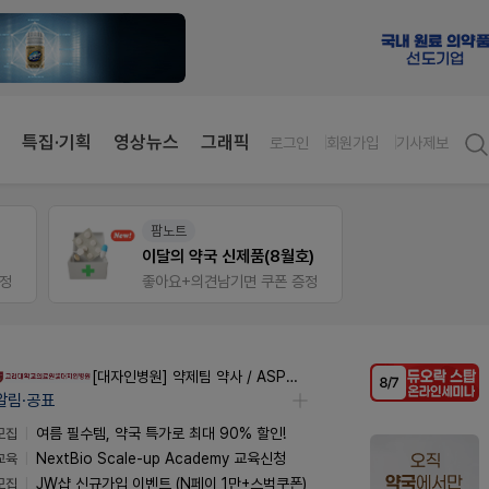
특집·기획
영상뉴스
그래픽
로그인
회원가입
기사제보
팜노트
V-Det
이달의 약국 신제품(8월호)
증정
좋아요+의견남기면 쿠폰 증정
비아핀 
[대자인병원] 약제팀 약사 / ASP팀 감염전문약사 모집
알림·공표
모집
여름 필수템, 약국 특가로 최대 90% 할인!
교육
NextBio Scale-up Academy 교육신청
모집
JW샵 신규가입 이벤트 (N페이 1만+스벅쿠폰)