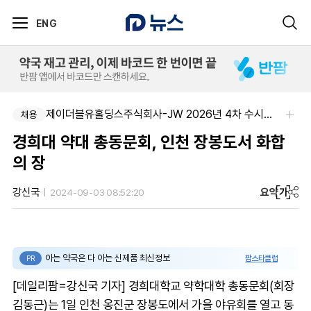
ENG
제이더블유홀딩스주식회사-JW 2026년 4차 수시채용
채용
경희대 약대 총동문회, 인천 장봉도서 화합
의 장
요약
가
강신국
2024-09-03 08:52:20
아는 약국은 다 아는 신제품 최신정보
팜스타클럽
PR
[데일리팜=강신국 기자] 경희대학교 약학대학 총동문회(회장
김동근)는 1일 인천 옹진군 장봉도에서 가을 야유회를 열고 동