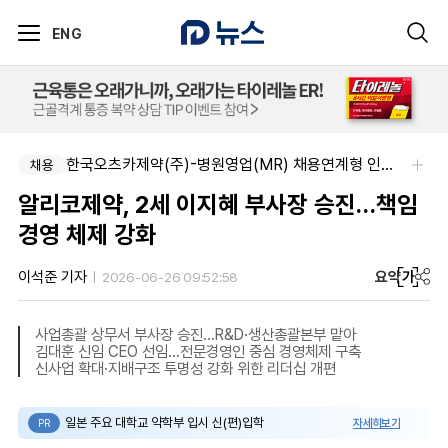
ENG
한국오츠카제약(주)-병원영업(MR) 채용연계형 인턴(신입사원) 모집 공고
채용
알리코제약, 2세 이지혜 부사장 승진…책임
경영 체제 강화
요약
가
이석준 기자
2026-06-26 09:52:58
사업총괄 상무서 부사장 승진…R&D·생산총괄본부 맡아
김대훈 신임 CEO 선임…전문경영인 중심 경영체제 구축
신사업 확대·지배구조 투명성 강화 위한 리더십 개편
일본 주요 대학교 약학부 입시 신(편)입학
자세히보기
PR