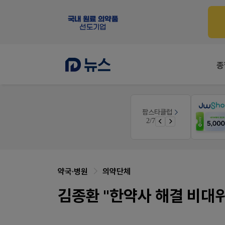
종
약사 전용 온라인몰
팜스타클럽
우리 가족 다양한 상처엔 비아핀!
JW SHOP
3/7
청 GO!
가입 시 네이버 1만포인트 + 스벅쿠폰
약국·병원
의약단체
김종환 "한약사 해결 비대위