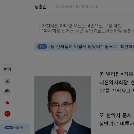
정흥준
2024-09-05 19:57:28
자천타천 하마평 오르는 4인으로 구성 제안
"약사회장 선거는 내년 상반기로...골든타임 놓칠 
PR
8월 신제품이 이렇게 많았어? ‘팜노트’ 확인하
번역
[데일리팜=정흥
대한약사회장 선
회’를 꾸리자고 
또 한약사 문제
상반기로 미루자