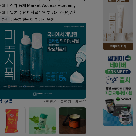
모집
신약 등재 Market Access Academy
모집
일본 주요 대학교 약학부 입시 신(편)입학
이승영 한림제약 이사 모친
부음
약국e몰
· 편한가
· 플랫팜
· 바로팜