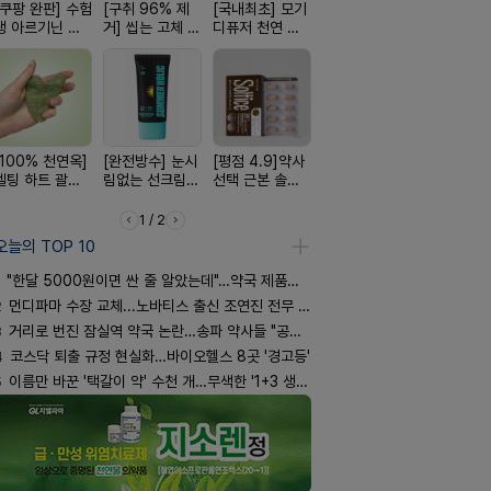
[쿠팡 완판] 수험
[구취 96% 제
[국내최초] 모기
[약국BEST!] 뉴
[여름 한정 
생 아르기닌 에
거] 씹는 고체 가
디퓨저 천연 계
비타센스 비타민
편한가 여름
너지 젤리
글
피 모키센트 디
흡입기
세일! (여름
퓨저
템 싹쓰리)
[100% 천연옥]
[완전방수] 눈시
[평점 4.9]약사
[24H 극강보습]
[올리브베
멜팅 하트 괄사
림없는 선크림
선택 근본 솔루
소이베베 아토
Pick] 드링
마사지기
(SPF50+)
션, 솔티스
크림
강음료
1 / 2
오늘의 TOP 10
"한달 5000원이면 싼 줄 알았는데"…약국 제품과 비교해보니
2
먼디파마 수장 교체...노바티스 출신 조연진 전무 내정
3
거리로 번진 잠실역 약국 논란…송파 약사들 "공공성 훼손"
4
코스닥 퇴출 규정 현실화…바이오헬스 8곳 '경고등'
5
이름만 바꾼 '택갈이 약' 수천 개…무색한 '1+3 생동'