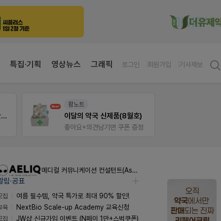
특집·기획
영상뉴스
그래픽
로그인
회원가입
기사제보
E-detail
약사 
)
근육통은 오래가니깐!
편한가
정
오래가는 타이레놀 ER
메디컬 커뮤니케이션 컨설턴트(Associate) / 메디컬라이터 채용
알림·공표
모집
여름 필수템, 약국 특가로 최대 90% 할인!
교육
NextBio Scale-up Academy 교육신청
모집
JW샵 신규가입 이벤트 (N페이 1만+스벅쿠폰)