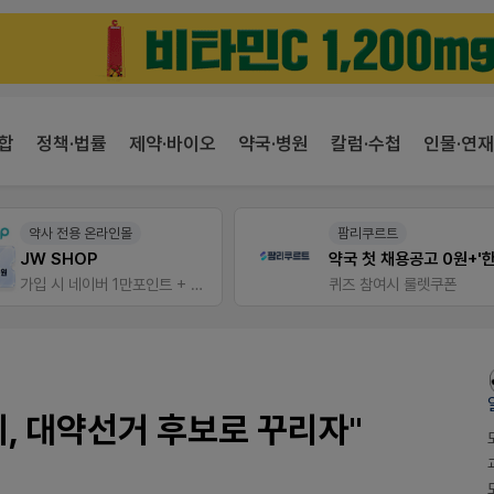
합
정책·법률
제약·바이오
약국·병원
칼럼·수첩
인물·연재
팜리쿠르트
팜노트
약국 첫 채용공고 0원+'한번 더' 무료 연장
이달의 약국 신제품(8월호
퀴즈 참여시 룰렛쿠폰
좋아요+의견남기면 쿠폰 증
, 대약선거 후보로 꾸리자"