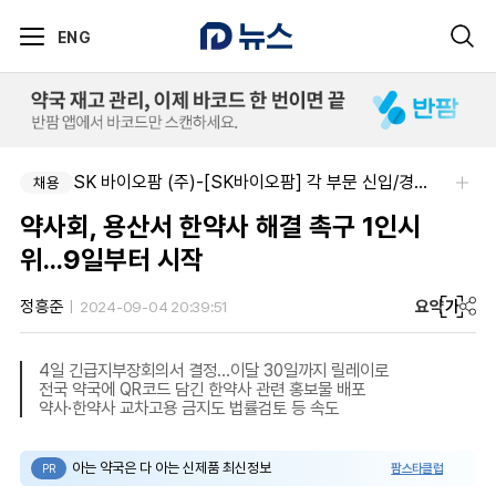
ENG
SK 바이오팜 (주)-[SK바이오팜] 각 부문 신입/경력 구성원 영입
채용
약사회, 용산서 한약사 해결 촉구 1인시
위...9일부터 시작
요약
가
정흥준
2024-09-04 20:39:51
4일 긴급지부장회의서 결정...이달 30일까지 릴레이로
전국 약국에 QR코드 담긴 한약사 관련 홍보물 배포
약사·한약사 교차고용 금지도 법률검토 등 속도
아는 약국은 다 아는 신제품 최신정보
팜스타클럽
PR