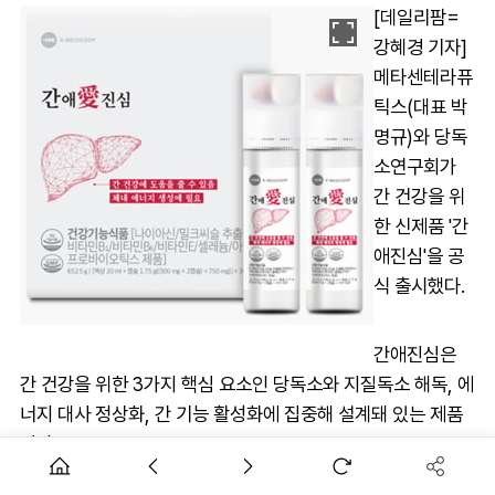
[데일리팜=
강혜경 기자]
메타센테라퓨
틱스(대표 박
명규)와 당독
소연구회가
간 건강을 위
한 신제품 '간
애진심'을 공
식 출시했다.
간애진심은
간 건강을 위한 3가지 핵심 요소인 당독소와 지질독소 해독, 에
너지 대사 정상화, 간 기능 활성화에 집중해 설계돼 있는 제품
이다.
캡슐과 액상이 결합된 2중 제형 형태로, 바쁜 일상 속에서도 손