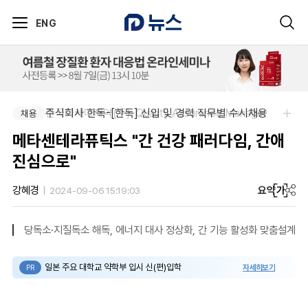
ENG
한국다케다제약(주)-Quality Assurance Manager
주식회사 한독-[한독] 신입 및 경력 직무별 수시채용
채용
채용
메타센테라퓨틱스 "간 건강 패러다임, 간애
진심으로"
요약
가
강혜경
2024-09-06 15:19:03
당독소·지질독소 해독, 에너지 대사 정상화, 간 기능 활성화 맞춤설계
일본 주요 대학교 약학부 입시 신(편)입학
자세히보기
PR