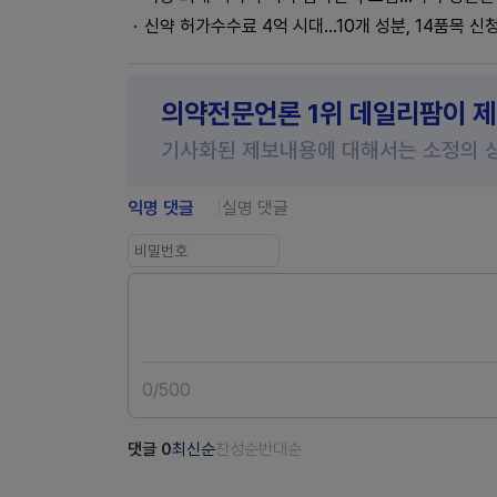
신약 허가수수료 4억 시대...10개 성분, 14품목 신
의약전문언론 1위 데일리팜이 
기사화된 제보내용에 대해서는 소정의 
익명 댓글
실명 댓글
0
/
500
댓글
0
최신순
찬성순
반대순