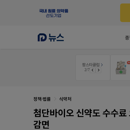
종
팜노트
팜스타클럽
공사례
이달의 약국 신제품(8월호)
3/7
면 쿠폰 증정
좋아요+의견남기면 쿠폰 증정
정책·법률
식약처
첨단바이오 신약도 수수료
감면