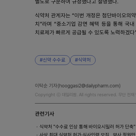
별도로 구분하여 규정했다고 설명했다.
식약처 관계자는 “이번 개정은 첨단바이오의약
치”라며 “중소기업 감면 혜택 등을 통해 국
치료제가 빠르게 공급될 수 있도록 노력하겠다”
신약 수수료
식약처
이탁순 기자(hooggasi2@dailypharm.com)
Copyright ⓒ 데일리팜. All rights reserved. 무단 전
관련기사
식약처 "수수료 인상 통해 바이오시밀러 허가 단축"
사상 최대 식약처 허가·심사인력 모집…약사 정원만 