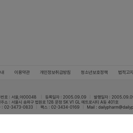
안내
이용약관
개인정보취급방침
청소년보호정책
법적고
번호 : 서울,아00048
등록일자 : 2005.09.09
발행일자 : 2005.09.0
주소 : 서울시 송파구 법원로 128 문정 SK V1 GL 메트로시티 A동 401호
 : 02-3473-0833
팩스 : 02-3434-0169
Mail :
dailypharm@dail
리팜의 모든 콘텐츠(기사)를 무단 사용하는 것은 저작권법에 저촉되며, 법적 제재를
pyright © Dailypharm1999-2026,All rights reserved.