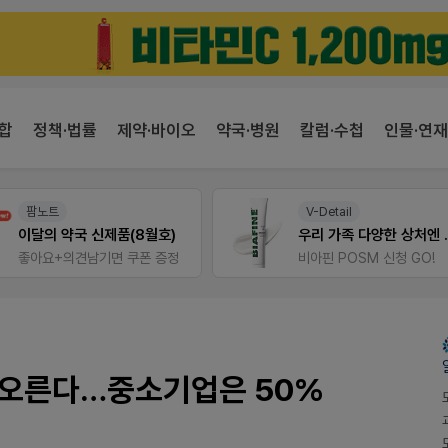
합
정책·법률
제약·바이오
약국·병원
칼럼·수첩
인물·연재
V-Detail
팜리쿠르트
우리 가족 다양한 상처엔 비아핀!
비아핀 POSM 신청 GO!
퀴즈 참여시 룰렛쿠폰
 오른다…중소기업은 50%