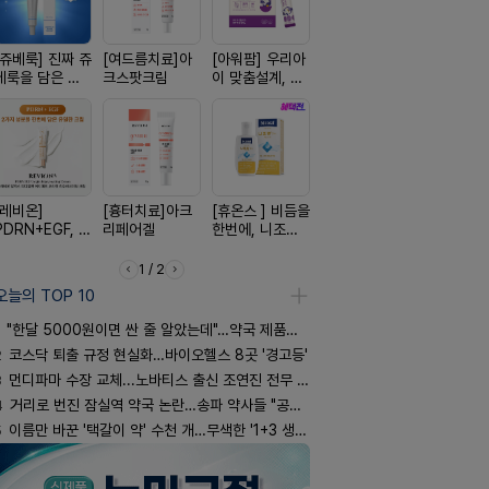
[쥬베룩] 진짜 쥬
[여드름치료]아
[아워팜] 우리아
[리쥬올] 닥터 리
[켄뷰] 다양
베룩을 담은 약
크스팟크림
이 맞춤설계, 바
쥬올 어드밴스드
증에, 타이
국전용 PDLLA
로타민 kids 엘
PDRN 리쥬비네
정 500mg
크림
더베리맛
이팅 크림 30ml
정
[레비온]
[흉터치료]아크
[휴온스 ] 비듬을
[한독] 붙이는 통
[D판테놀]
PDRN+EGF, 레
리페어겔
한번에, 니조랄
증 전문가, 케토
온디판테놀
비온RX PDRN
2%액
톱 액티브 플라
EGF 크림
스타(쿨) 40매
1 / 2
오늘의 TOP 10
"한달 5000원이면 싼 줄 알았는데"…약국 제품과 비교해보니
2
코스닥 퇴출 규정 현실화…바이오헬스 8곳 '경고등'
3
먼디파마 수장 교체...노바티스 출신 조연진 전무 내정
4
거리로 번진 잠실역 약국 논란…송파 약사들 "공공성 훼손"
5
이름만 바꾼 '택갈이 약' 수천 개…무색한 '1+3 생동'