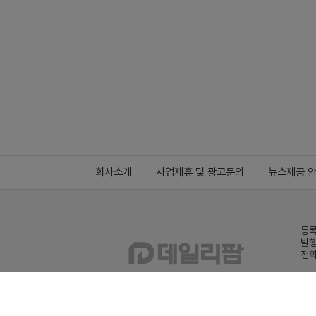
회사소개
사업제휴 및 광고문의
뉴스제공 
등록
발행
전화
데일
Family site
co