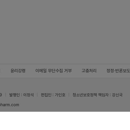
지
윤리강령
이메일 무단수집 거부
고충처리
정정·반론보
9
발행인 : 이정석
편집인 : 가인호
청소년보호정책 책임자 : 강신국
ypharm.com
 받을 수 있습니다.