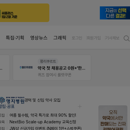
특집·기획
영상뉴스
그래픽
로그인
회원가입
기사제보
약사 전용 멤버십몰
E-det
약국 첫 채용공고 0원+'한번 더' 무료 연장
편한가 멤버십몰
근육통
가입 시 50% 할인 쿠폰+적립금까지!
오래가
경력 및 신입 약사 모집
알림·공표
모집
여름 필수템, 약국 특가로 최대 90% 할인!
교육
NextBio Scale-up Academy 교육신청
모집
JW샵 신규가입 이벤트 (N페이 1만+스벅쿠폰)