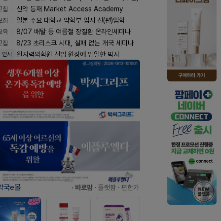
모집
신약 등재 Market Access Academy
모집
일본 주요 대학교 약학부 입시 신(편)입학
교육
8/07 배탈 등 여름철 장질환 온라인세미나
모집
8/23 초리스크 시대, 실패 없는 개국 세미나
원자력의학원 신임 원장에 임일한 박사
인사
약국e몰
· 바로팜
· 플랫팜
· 편한가