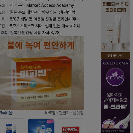
모집
신약 등재 Market Access Academy
모집
일본 주요 대학교 약학부 입시 신(편)입학
교육
8/07 배탈 등 여름철 장질환 온라인세미나
모집
8/23 초리스크 시대, 실패 없는 개국 세미나
강복인 원강팜 사장 차녀(8/23)
화촉
약국e몰
· 바로팜
· 편한가
· 플랫팜