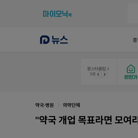
종
E-detail
팜스타클럽
약국 첫 채용공고 0원+'한번 더' 무료 연장
근육통은 오래가니깐!
3/8
쿠폰
오래가는 타이레놀 ER
약국·병원
의약단체
"약국 개업 목표라면 모여라