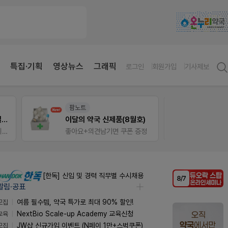
특집·기획
영상뉴스
그래픽
로그인
회원가입
기사제보
팜노트
V-Det
듀오락 스탑과 여름철 장질환 대응법
이달의 약국 신제품(8월호)
물갈이, 배탈, 설사 환자를 위한 실전 상담&판매 전략
좋아요+의견남기면 쿠폰 증정
비아핀 
[한독] 신입 및 경력 직무별 수시채용
알림·공표
모집
여름 필수템, 약국 특가로 최대 90% 할인!
교육
NextBio Scale-up Academy 교육신청
모집
JW샵 신규가입 이벤트 (N페이 1만+스벅쿠폰)