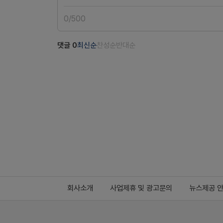
0
/
500
댓글
0
최신순
찬성순
반대순
회사소개
사업제휴 및 광고문의
뉴스제공 