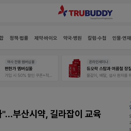
합
정책·법률
제약·바이오
약국·병원
칼럼·수첩
인물·연재
약사 전용 멤버십몰
온라인세미나
편한가 멤버십몰
가입 시 50% 할인 쿠폰+적립금까지!
"...부산시약, 길라잡이 교육