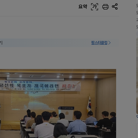
요약
가
기
팜스타클럽