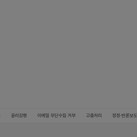
지
윤리강령
이메일 무단수집 거부
고충처리
정정·반론보