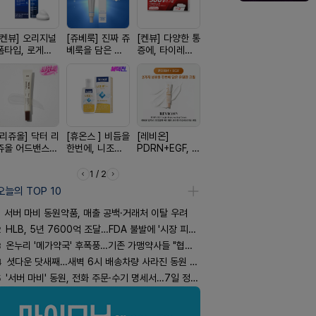
[켄뷰] 오리지널
[쥬베룩] 진짜 쥬
[켄뷰] 다양한 통
[알엑스미] 알엑
[D판테놀]
폼타입, 로게인
베룩을 담은 약
증에, 타이레놀
스미 리쥬영 울
온디판테놀
5%폼에어로졸
국전용 PDLLA
정 500mg 10
트라 PDRN
60g
크림
정
10000 딥리페
어 크림
[리쥬올] 닥터 리
[휴온스 ] 비듬을
[레비온]
[여드름치료]아
[아워팜] 
쥬올 어드밴스드
한번에, 니조랄
PDRN+EGF, 레
크스팟크림
이 맞춤설계
PDRN 리쥬비네
2%액
비온RX PDRN
로타민 kid
이팅 크림 30ml
EGF 크림
더베리맛
1 / 2
오늘의 TOP 10
서버 마비 동원약품, 매출 공백·거래처 이탈 우려
2
HLB, 5년 7600억 조달…FDA 불발에 '시장 피로감'
3
온누리 '메가약국' 후폭풍…기존 가맹약사들 "협의체 만들자"
4
셧다운 닷새째…새벽 6시 배송차량 사라진 동원 물류센터
5
'서버 마비' 동원, 전화 주문·수기 명세서…7일 정상화 되나