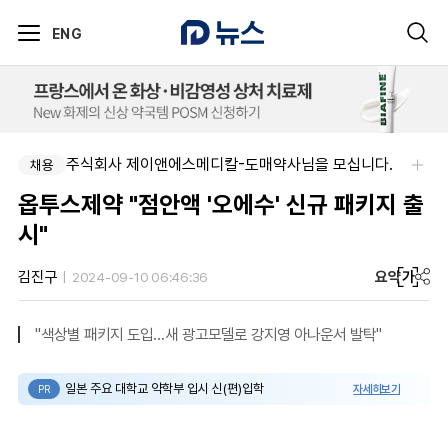
ENG
주식회사 제이앤에스메디칼-도매약사님을 모십니다.
채용
옵투스제약 "점안액 '오에수' 신규 패키지 출
시"
요약
가
김진구
2024-09-10 06:46:36
"색상별 패키지 도입…새 광고모델로 강지영 아나운서 발탁"
일본 주요 대학교 약학부 입시 신(편)입학
자세히보기
PR