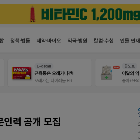
합
정책·법률
제약·바이오
약국·병원
칼럼·수첩
인물·연재
E-detail
팜노트
근육통은 오래가니깐!
이달의 약국 신제품(8월호
오래가는 타이레놀 ER
좋아요+의견남기면 쿠폰 증
전문인력 공개 모집