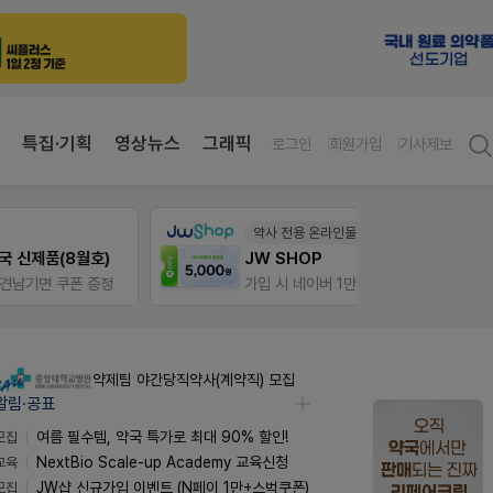
특집·기획
영상뉴스
그래픽
로그인
회원가입
기사제보
약사 전용 온라인몰
팜노
)
JW SHOP
약국 
정
가입 시 네이버 1만포인트 + 스벅쿠폰
좋아요
약제팀 야간당직약사(계약직) 모집
알림·공표
모집
여름 필수템, 약국 특가로 최대 90% 할인!
교육
NextBio Scale-up Academy 교육신청
모집
JW샵 신규가입 이벤트 (N페이 1만+스벅쿠폰)