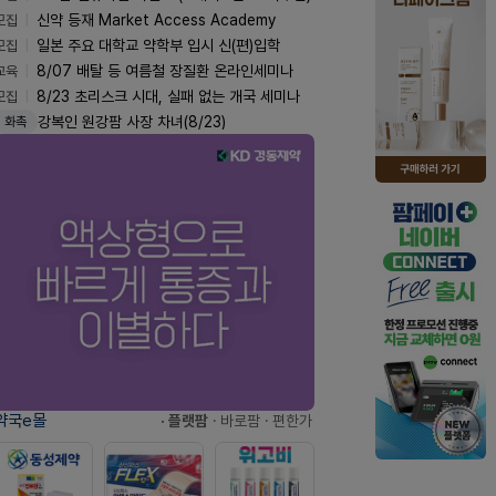
모집
신약 등재 Market Access Academy
모집
일본 주요 대학교 약학부 입시 신(편)입학
교육
8/07 배탈 등 여름철 장질환 온라인세미나
모집
8/23 초리스크 시대, 실패 없는 개국 세미나
강복인 원강팜 사장 차녀(8/23)
화촉
약국e몰
· 플랫팜
· 바로팜
· 편한가