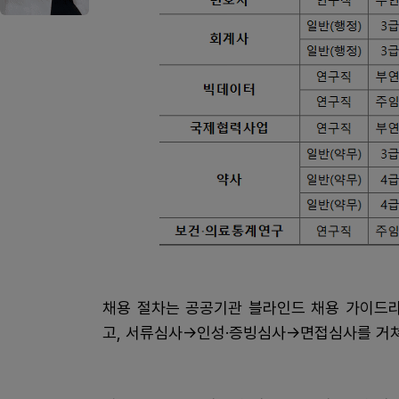
채용 절차는 공공기관 블라인드 채용 가이드라
고, 서류심사→인성·증빙심사→면접심사를 거쳐