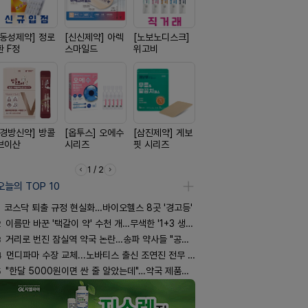
[동성제약] 정로
[신신제약] 아렉
[노보노디스크]
[신신제약] 모스
[리쥬올]
환 F정
스마일드
위고비
키토 밀크
PDLLA 퍼
림 30ml
[경방신약] 방콜
[옵투스] 오에수
[삼진제약] 게보
[일양약품] 도담
[일양약품]
브이산
시리즈
핏 시리즈
도담 시리즈
엑스피
1 / 2
오늘의 TOP 10
코스닥 퇴출 규정 현실화…바이오헬스 8곳 '경고등'
2
이름만 바꾼 '택갈이 약' 수천 개…무색한 '1+3 생동'
3
거리로 번진 잠실역 약국 논란…송파 약사들 "공공성 훼손"
4
먼디파마 수장 교체...노바티스 출신 조연진 전무 내정
5
"한달 5000원이면 싼 줄 알았는데"…약국 제품과 비교해보니