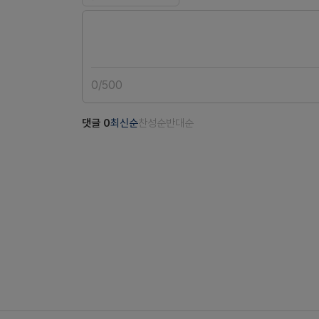
0
/
500
댓글
0
최신순
찬성순
반대순