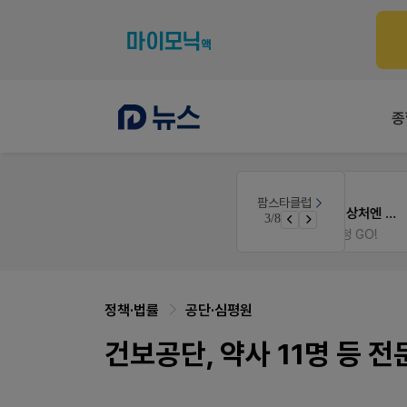
종
몰
V-Detail
팜스타클럽
우리 가족 다양한 상처엔 비아핀!
3/8
가입 시 50% 할인 쿠폰+적립금까지!
비아핀 POSM 신청 GO!
정책·법률
공단·심평원
건보공단, 약사 11명 등 