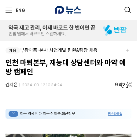
ENG
부광약품-본사 사업개발 팀원&팀장 채용
채용
인천 마퇴본부, 재능대 상담센터와 마약 예
방 캠페인
요약
가
김지은
2024-09-12 10:34:24
아는 약국은 다 아는 신제품 최신정보
팜스타클럽
PR