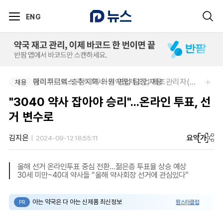
ENG
팜리쿠르트-충청지역 의원 영업 팀장 채용
에이치디엑스 주식회사-의약품제조업 제조관리자(약사) 채용
채용
채용
"3040 약사 잡아야 승리"...온라인 투표, 선
거 변수로
요약
가
김지은
2024-09-12 18:55:11
올해 선거 온라인투표 중심 전환...젊은층 투표율 상승 예상
30세 미만~40대 약사들 “올해 약사회장 선거에 관심있다”
아는 약국은 다 아는 신제품 최신정보
팜스타클럽
PR