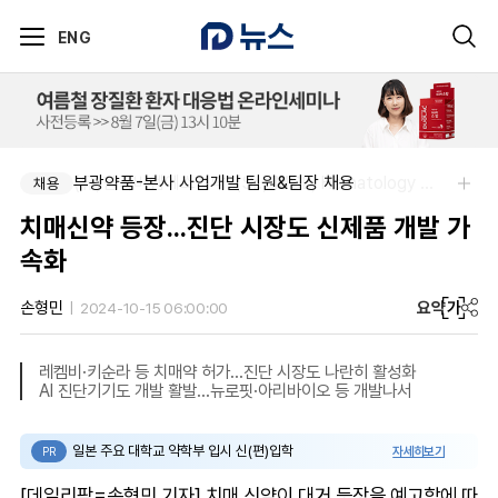
ENG
부광약품-본사 사업개발 팀원&팀장 채용
(유)한국비엠에스제약-(Sr.) MSL, Hematology (Permanent)
채용
채용
치매신약 등장...진단 시장도 신제품 개발 가
속화
요약
가
손형민
2024-10-15 06:00:00
레켐비·키순라 등 치매약 허가…진단 시장도 나란히 활성화
AI 진단기기도 개발 활발…뉴로핏·아리바이오 등 개발나서
일본 주요 대학교 약학부 입시 신(편)입학
자세히보기
PR
[데일리팜=손형민 기자] 치매 신약이 대거 등장을 예고함에 따