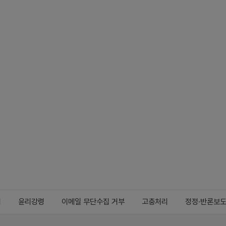
지
윤리강령
이메일 무단수집 거부
고충처리
정정·반론보