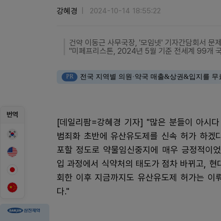
강혜경
2024-10-14 18:55:22
건약 이동근 사무국장, '모임넷' 기자간담회서 문
"미페프리스톤, 2024년 5월 기준 전세계 99개 
PR
전국 지역별 의원·약국 매출&상권&입지를 무
번역
[데일리팜=강혜경 기자] "많은 분들이 아시다
범죄화 초반에 유산유도제를 신속 허가 하겠
포할 정도로 약물임신중지에 매우 긍정적이었
입 과정에서 식약처의 태도가 점차 바뀌고, 현
회한 이후 지금까지도 유산유도제 허가는 이
다."