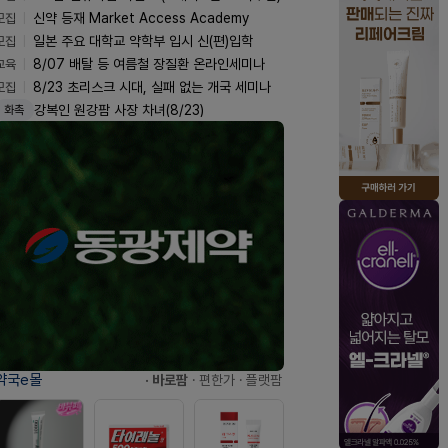
모집
신약 등재 Market Access Academy
모집
일본 주요 대학교 약학부 입시 신(편)입학
교육
8/07 배탈 등 여름철 장질환 온라인세미나
모집
8/23 초리스크 시대, 실패 없는 개국 세미나
강복인 원강팜 사장 차녀(8/23)
화촉
약국e몰
· 바로팜
· 편한가
· 플랫팜