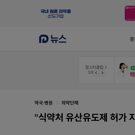
종
몰
팜리쿠르트
팜스타클럽
약국 첫 채용공고 0원+'한번 더' 무료 연장
3/8
가입 시 네이버 1만포인트 + 스벅쿠폰
퀴즈 참여시 룰렛쿠폰
약국·병원
의약단체
"식약처 유산유도제 허가 지