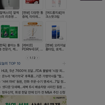
[알엑스미] 알엑
[켄뷰] 다양한 통
[여드름치료]아
[쥬베룩] 진짜 쥬
[아워팜] 
스미 리쥬영 울
증에, 타이레놀
크스팟크림
베룩을 담은 약
이 맞춤설계
트라 PDRN
정 500mg 10
국전용 PDLLA
로타민 kid
10000 딥리페
정
크림
더베리맛
어 크림
[한독] 붙이는 통
[레비온]
[켄뷰] 오리지널
[리쥬올] 닥터 리
[흉터치료]
증 전문가, 케토
PDRN+EGF, 레
폼타입, 로게인
쥬올 어드밴스드
리페어겔
톱 액티브 플라
비온RX PDRN
5%폼에어로졸
PDRN 리쥬비네
스타(쿨) 40매
EGF 크림
60g
이팅 크림 30ml
1 / 2
오늘의 TOP 10
HLB, 5년 7600억 조달…FDA 불발에 '시장 피로감'
2
온누리 '메가약국' 후폭풍…기존 가맹약사들 "협의체 만들자"
3
'서버 마비' 동원, 전화 주문·수기 명세서…7일 정상화 되나
4
셧다운 닷새째…새벽 6시 배송차량 사라진 동원 물류센터
5
정우신약, 회생 한달 만에 인가 전 M&A 추진 신청