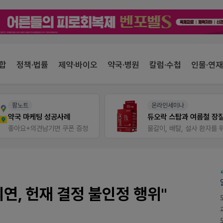
합
정책·법률
제약·바이오
약국·병원
칼럼·수첩
인물·연재
팜노트
온라인세미나
약국 마케팅 성공사례
좋아요+의견남기면 쿠폰 증정
연, 헌재 결정 불인정 행위"