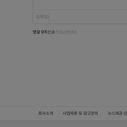
0
/
500
댓글
0
최신순
찬성순
반대순
회사소개
사업제휴 및 광고문의
뉴스제공 