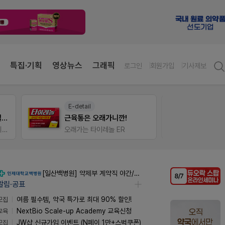
특집·기획
영상뉴스
그래픽
로그인
회원가입
기사제보
E-detail
V-Det
듀오락 스탑과 여름철 장질환 대응법
근육통은 오래가니깐!
물갈이, 배탈, 설사 환자를 위한 실전 상담&판매 전략
오래가는 타이레놀 ER
비아핀 
[일산백병원] 약제부 계약직 야간/주말당직약사 (신입/경력) 모집 공고
알림·공표
모집
여름 필수템, 약국 특가로 최대 90% 할인!
교육
NextBio Scale-up Academy 교육신청
모집
JW샵 신규가입 이벤트 (N페이 1만+스벅쿠폰)