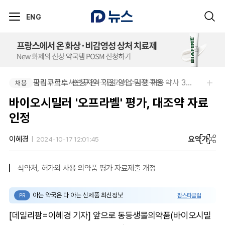
ENG
팜리쿠르트-충청지역 의원 영업 팀장 채용
국립과학수사연구원-국립과학수사연구원 약사 3명 채용
채용
채용
바이오시밀러 '오프라벨' 평가, 대조약 자료
인정
요약
가
이혜경
2024-10-17 12:01:45
식약처, 허가외 사용 의약품 평가 자료제출 개정
아는 약국은 다 아는 신제품 최신정보
팜스타클럽
PR
[데일리팜=이혜경 기자] 앞으로 동등생물의약품(바이오시밀