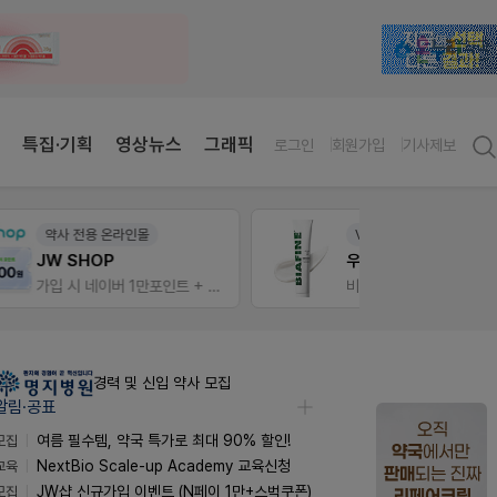
특집·기획
영상뉴스
그래픽
로그인
회원가입
기사제보
V-Detail
약사 
우리 가족 다양한 상처엔 비아핀!
편한가
가입 시 네이버 1만포인트 + 스벅쿠폰
비아핀 POSM 신청 GO!
경력 및 신입 약사 모집
알림·공표
모집
여름 필수템, 약국 특가로 최대 90% 할인!
교육
NextBio Scale-up Academy 교육신청
모집
JW샵 신규가입 이벤트 (N페이 1만+스벅쿠폰)