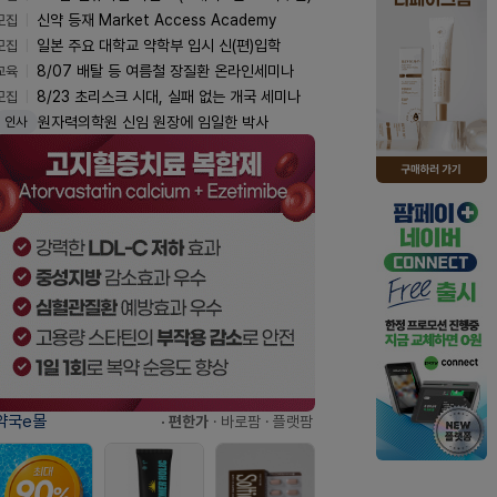
모집
신약 등재 Market Access Academy
모집
일본 주요 대학교 약학부 입시 신(편)입학
교육
8/07 배탈 등 여름철 장질환 온라인세미나
모집
8/23 초리스크 시대, 실패 없는 개국 세미나
원자력의학원 신임 원장에 임일한 박사
인사
약국e몰
· 편한가
· 바로팜
· 플랫팜