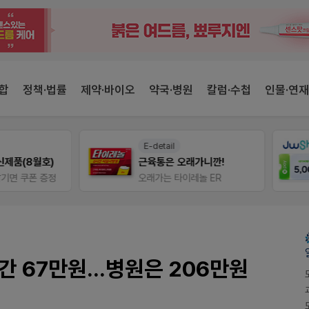
합
정책·법률
제약·바이오
약국·병원
칼럼·수첩
인물·연재
E-detail
약사 전용 온라인몰
근육통은 오래가니깐!
JW SHOP
오래가는 타이레놀 ER
간 67만원...병원은 206만원