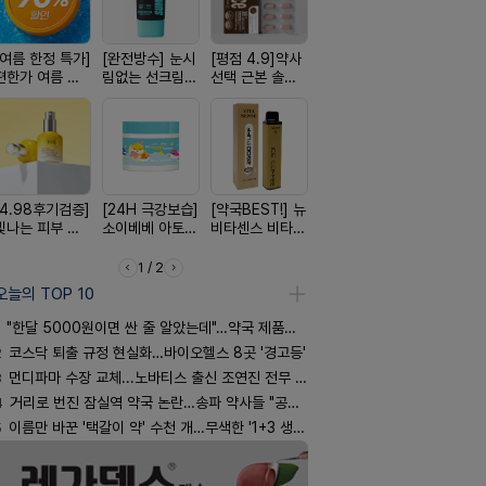
[여름 한정 특가]
[완전방수] 눈시
[평점 4.9]약사
[약물 0%] 터치
[구취 96%
편한가 여름 쿨
림없는 선크림
선택 근본 솔루
훅 벌레독소 흡
거] 씹는 고
세일! (여름 필수
(SPF50+)
션, 솔티스
인기
글
템 싹쓰리)
[4.98후기검증]
[24H 극강보습]
[약국BEST!] 뉴
[국내최초] 모기
[쿠팡 완판]
빛나는 피부 오
소이베베 아토
비타센스 비타민
디퓨저 천연 계
생 아르기닌
브링 세럼
크림
흡입기
피 모키센트 디
너지 젤리
퓨저
1 / 2
오늘의 TOP 10
"한달 5000원이면 싼 줄 알았는데"…약국 제품과 비교해보니
2
코스닥 퇴출 규정 현실화…바이오헬스 8곳 '경고등'
3
먼디파마 수장 교체...노바티스 출신 조연진 전무 내정
4
거리로 번진 잠실역 약국 논란…송파 약사들 "공공성 훼손"
5
이름만 바꾼 '택갈이 약' 수천 개…무색한 '1+3 생동'