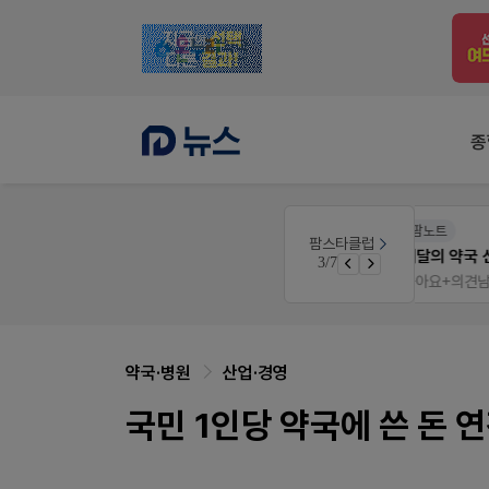
종
팜노트
팜스타클럽
공사례
이달의 약국 신제품(8월호)
3/7
면 쿠폰 증정
좋아요+의견남기면 쿠폰 증정
약국·병원
산업·경영
국민 1인당 약국에 쓴 돈 연