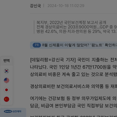
강신국
2024-10-18 11:02:29
복지부, 2022년 국민보건계정 보고서 공개
전체 경상의료비는 203조9000억원...GDP 중 9
병원 42.6%, 의원·치과·한의원 등 29%, 약국 13
PR
8월 신제품이 이렇게 많았어? ‘팜노트’ 확인하
[데일리팜=강신국 기자] 국민이 지출하는 전
번역
나타났다. 국민 1인당 1년간 67만1700원을
상의료비 비중은 계속 줄고 있는 것으로 분석됐
경상의료비란 보건의료서비스와 의약품 등 재화
여기에는 건강보험 등 정부 의무가입제도에 의
담금, 비급여 본인부담금 국민 직접부담 보건의