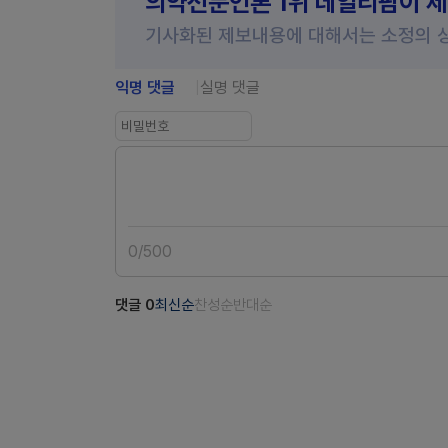
의약전문언론 1위 데일리팜이 
기사화된 제보내용에 대해서는 소정의 
익명 댓글
실명 댓글
0
/
500
댓글
0
최신순
찬성순
반대순