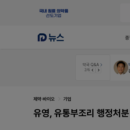
종
약국세무
미래 세무법인
약국 Q&A
3/6
경단녀요건중 근로스득원천징수액
제약·바이오
기업
유영, 유통부조리 행정처분