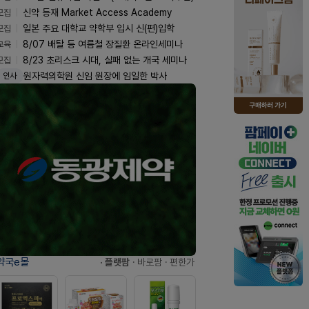
모집
신약 등재 Market Access Academy
모집
일본 주요 대학교 약학부 입시 신(편)입학
교육
8/07 배탈 등 여름철 장질환 온라인세미나
모집
8/23 초리스크 시대, 실패 없는 개국 세미나
원자력의학원 신임 원장에 임일한 박사
인사
약국e몰
· 플랫팜
· 바로팜
· 편한가