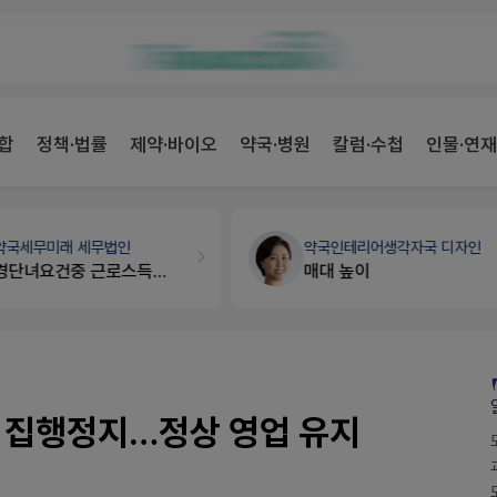
합
정책·법률
제약·바이오
약국·병원
칼럼·수첩
인물·연재
약국인테리어
생각자국 디자인
약국법률
법무법인 규원
매대 높이
문의합니다
 집행정지…정상 영업 유지