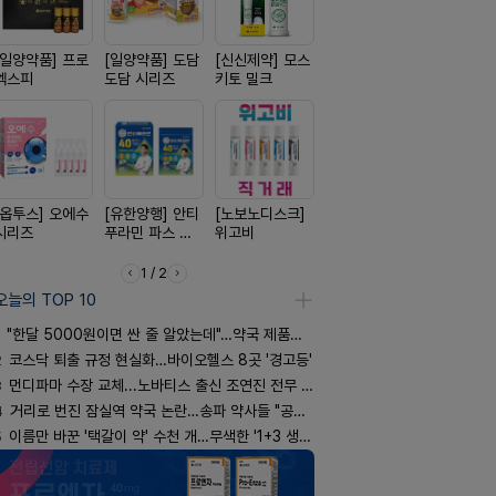
[일양약품] 프로
[일양약품] 도담
[신신제약] 모스
[종근당] 브레이
[리쥬올]
엑스피
도담 시리즈
키토 밀크
닝캡슐
PDLLA 퍼
림 30ml
[옵투스] 오에수
[유한양행] 안티
[노보노디스크]
[동성제약] 정로
[삼진제약]
시리즈
푸라민 파스 시
위고비
환 F정
핏 시리즈
리즈
1 / 2
오늘의 TOP 10
"한달 5000원이면 싼 줄 알았는데"…약국 제품과 비교해보니
2
코스닥 퇴출 규정 현실화…바이오헬스 8곳 '경고등'
3
먼디파마 수장 교체...노바티스 출신 조연진 전무 내정
4
거리로 번진 잠실역 약국 논란…송파 약사들 "공공성 훼손"
5
이름만 바꾼 '택갈이 약' 수천 개…무색한 '1+3 생동'