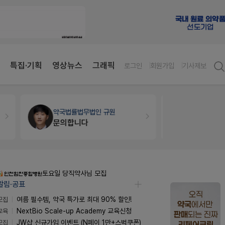
특집·기획
영상뉴스
그래픽
로그인
회원가입
기사제보
세무·노무
팜텍스
약국대출
메
노동자의 날 수당계산은 어떻게 되나요
토요일 당직약사님 모집
알림·공표
모집
여름 필수템, 약국 특가로 최대 90% 할인!
교육
NextBio Scale-up Academy 교육신청
모집
JW샵 신규가입 이벤트 (N페이 1만+스벅쿠폰)