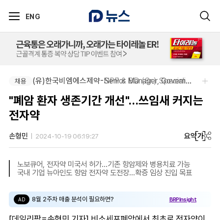
ENG
(유)한국비엠에스제약-NPP & BD (Sr.) Specialist, CSE&BD (Fixed)
(유)한국비엠에스제약-Senior Manager, Government Affairs & External Liaison (Permanent)
채용
채용
"폐암 환자 생존기간 개선"…쓰임새 커지는
전자약
요약
가
손형민
2024-10-19 06:19:27
노보큐어, 전자약 미국서 허가…기존 항암제와 병용치료 가능
국내 기업 뉴아인도 항암 전자약 도전장…확증 임상 진입 목표
8월 2주차 매출 분석이 필요하면?
BRPInsight
AD
[데일리팜=손형민 기자] 비소세포폐암에서 최초로 전자약이