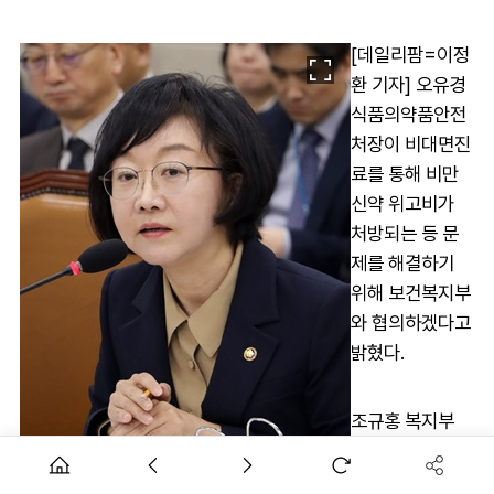
[데일리팜=이정
환 기자] 오유경
식품의약품안전
처장이 비대면진
료를 통해 비만
신약 위고비가
처방되는 등 문
제를 해결하기
위해 보건복지부
와 협의하겠다고
밝혔다.
조규홍 복지부
장관도 오유경
처장 협의 요청