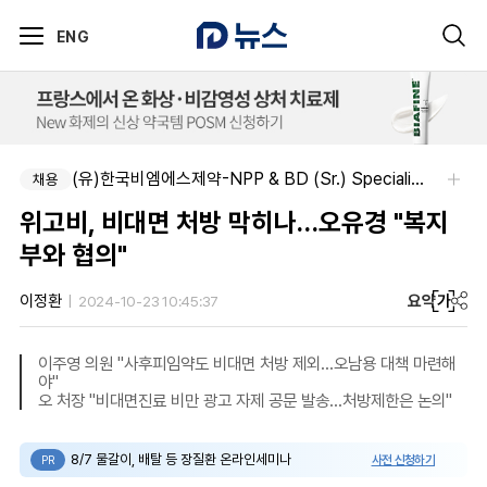
ENG
(유)한국비엠에스제약-NPP & BD (Sr.) Specialist, CSE&BD (Fixed)
채용
위고비, 비대면 처방 막히나…오유경 "복지
부와 협의"
요약
가
이정환
2024-10-23 10:45:37
이주영 의원 "사후피임약도 비대면 처방 제외…오남용 대책 마련해
야"
오 처장 "비대면진료 비만 광고 자제 공문 발송…처방제한은 논의"
8/7 물갈이, 배탈 등 장질환 온라인세미나
사전 신청하기
PR