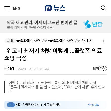
ENG
국립과학수사연구원-국립과학수사연구원 약사 3명 채용
채용
"위고비 최저가 처방 이렇게"...플랫폼 의료
쇼핑 극성
요약
가
강혜경
2024-10-23 11:32:39
연일 위고비 비대면 진료 논란…국감·의사단체까지 질타 나서
"몸무게·BMI 지수 등 쓸 필요 없었다", "30초 만에 처방" 후기 잇따
라
아는 약국은 다 아는 신제품 최신정보
팜스타클럽
PR