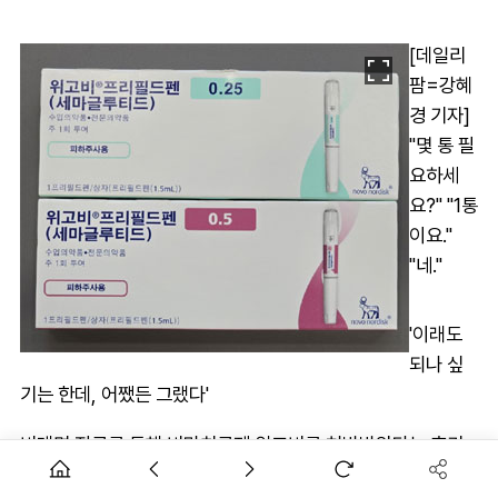
[데일리
팜=강혜
경 기자]
"몇 통 필
요하세
요?" "1통
이요."
"네."
'이래도
되나 싶
기는 한데, 어쨌든 그랬다'
비대면 진료를 통해 비만치료제 위고비를 처방받았다는 후기
의 일부다.