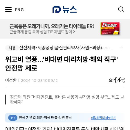
ENG
신신제약-세종공장 품질관리약사(사원~과장)
(유)한국비엠에스제약-Senior Manager, Government Affairs & External Liaison (Permanent)
채용
채용
위고비 열풍…'비대면 대리처방·해외 직구'
안전망 제로
요약
가
이정환
2024-10-23 10:59:12
장종태 의원 "비대면진료, 올바른 사용과 부작용 설명 부족…제도 보
완해야"
전국 지역별 의원·약국 매출·상권 분석
데일리팜맵 바로가기
PR
[데일리팜=이정환 기자] 비대면진료를 통해 비만치료 신약 '위