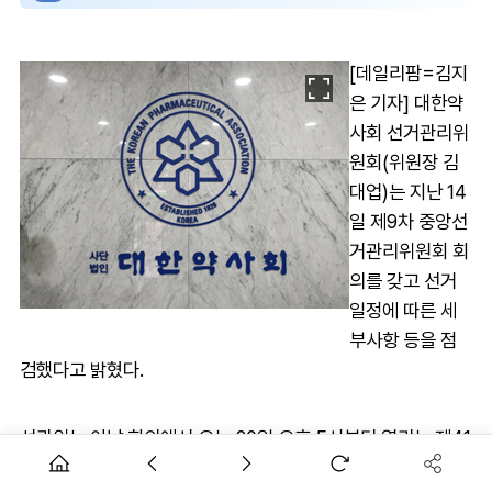
[데일리팜=김지
은 기자] 대한약
사회 선거관리위
원회(위원장 김
대업)는 지난 14
일 제9차 중앙선
거관리위원회 회
의를 갖고 선거
일정에 따른 세
부사항 등을 점
검했다고 밝혔다.
선관위는 이날 회의에서 오는 20일 오후 5시부터 열리는 제41
대 대한약사회장 후보자 정책토론회 진행방식을 확정하고 후