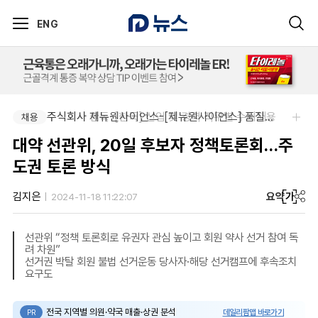
ENG
주식회사 한독-[한독] 신입 및 경력 직무별 수시채용
주식회사 제뉴원사이언스-[제뉴원사이언스] 품질관리약사 모집(경력무관)
채용
채용
대약 선관위, 20일 후보자 정책토론회…주
도권 토론 방식
요약
가
김지은
2024-11-18 11:22:07
선관위 “정책 토론회로 유권자 관심 높이고 회원 약사 선거 참여 독
려 차원”
선거권 박탈 회원 불법 선거운동 당사자·해당 선거캠프에 후속조치
요구도
전국 지역별 의원·약국 매출·상권 분석
데일리팜맵 바로가기
PR