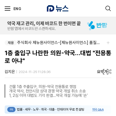
ENG
주식회사 제뉴원사이언스-[제뉴원사이언스] 품질관리약사 모집(경력무관)
채용
1층 출입구 나란한 의원-약국…대법 "전용통
로 아냐"
요약
가
김지은
2024-11-25 11:28:36
건물 1층 주출입구, 의원-약국 전용통로 쟁점
개국 약사, 천안시장 상대 경쟁 약국 개설 취소 소송
1, 2심 이어 대법도 기각 판결…약국 개설 가능에 ‘손’
법률 · 세무 · 노무 · 개국 · 대출 · 인테리어 무료 컨설팅
약국 Q&A
PR