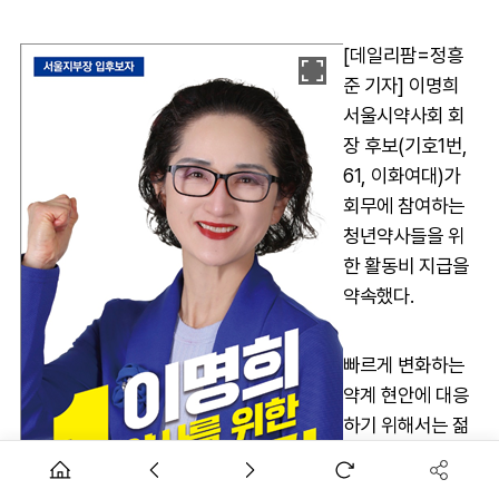
[데일리팜=정흥
준 기자] 이명희
서울시약사회 회
장 후보(기호1번,
61, 이화여대)가
회무에 참여하는
청년약사들을 위
한 활동비 지급을
약속했다.
빠르게 변화하는
약계 현안에 대응
하기 위해서는 젊
은 약사들의 역할
이 필요하지만, 그