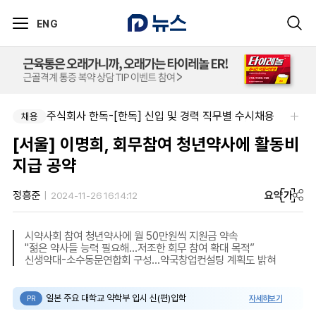
ENG
신신제약-세종공장 품질관리약사(사원~과장)
주식회사 한독-[한독] 신입 및 경력 직무별 수시채용
채용
채용
[서울] 이명희, 회무참여 청년약사에 활동비
지급 공약
요약
가
정흥준
2024-11-26 16:14:12
시약사회 참여 청년약사에 월 50만원씩 지원금 약속
"젊은 약사들 능력 필요해...저조한 회무 참여 확대 목적”
신생약대-소수동문연합회 구성...약국창업컨설팅 계획도 밝혀
일본 주요 대학교 약학부 입시 신(편)입학
자세히보기
PR