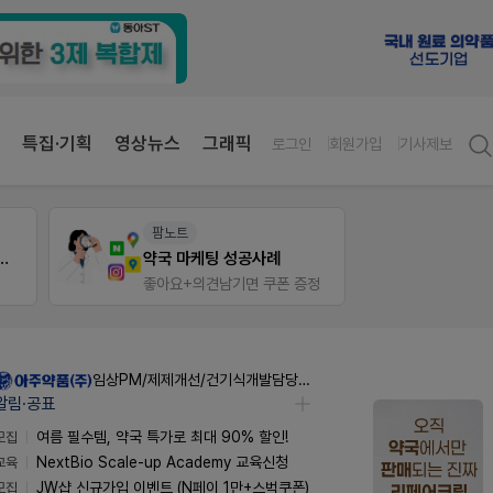
특집·기획
영상뉴스
그래픽
로그인
회원가입
기사제보
팜노트
팜리
이달의 약국 신제품(8월호)
정
좋아요+의견남기면 쿠폰 증정
퀴즈 
임상PM/제제개선/건기식개발담당 채용
알림·공표
모집
여름 필수템, 약국 특가로 최대 90% 할인!
교육
NextBio Scale-up Academy 교육신청
모집
JW샵 신규가입 이벤트 (N페이 1만+스벅쿠폰)