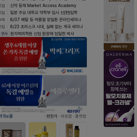
모집
신약 등재 Market Access Academy
모집
일본 주요 대학교 약학부 입시 신(편)입학
교육
8/07 배탈 등 여름철 장질환 온라인세미나
모집
8/23 초리스크 시대, 실패 없는 개국 세미나
원자력의학원 신임 원장에 임일한 박사
인사
약국e몰
· 편한가
· 바로팜
· 플랫팜