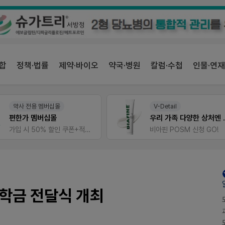
합
정책·법률
제약·바이오
약국·병원
칼럼·수첩
인물·연재
V-Detail
팜노트
우리 가족 다양한 상처엔 비아핀!
약국 마케팅 성공사례
비아핀 POSM 신청 GO!
좋아요+의견남기면 쿠폰 증
학금 전달식 개최