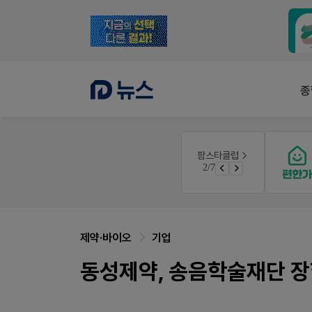
종
몰
약사 전용 멤버십몰
팜스타클럽
편한가 멤버십몰
3/7
가입 시 네이버 1만포인트 + 스벅쿠폰
가입 시 50% 할인 쿠폰+적립금까지!
제약·바이오
기업
동성제약, 송음학술재단 장