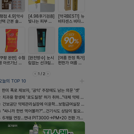
[평점 4.9]약사
[4.98후기검증]
[약국BEST!] 뉴
[24H 극강보습]
[약물 0%]
선택 근본 솔루
빛나는 피부 오
비타센스 비타민
소이베베 아토
훅 벌레독소
션, 솔티스
브링 세럼
흡입기
크림
인기
[쿠팡 완판] 수험
[완전방수] 눈시
[여름 한정 특가]
[구취 96% 제
[국내최초]
생 아르기닌 에
림없는 선크림
편한가 여름 쿨
거] 씹는 고체 가
디퓨저 천연
너지 젤리
(SPF50+)
세일! (여름 필수
글
피 모키센트
템 싹쓰리)
퓨저
1 / 2
오늘의 TOP 10
한미 폭로 제보자, '공익' 주장에도 남는 의문 '셋'
2
치과용 항생제 '로도질정' 허가 취하…"대체 약제 충분"
3
건보공단 약제관리실장에 이윤학…보험급여실장 윤유경
4
"싸니까 한번 먹어볼까?"…건기식도 상담이 필요한 이유
5
6개월 연장…연내 PIT3000→PM+20 전환 가능할까