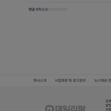
댓글
0
최신순
찬성순
반대순
회사소개
사업제휴 및 광고문의
뉴스제공 
등록
발행
전화