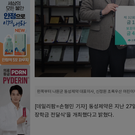
왼쪽부터 나원균 동성제약 대표이사, 신정원 초록우산 어린이
[데일리팜=손형민 기자] 동성제약은 지난 27
장학금 전달식’을 개최했다고 밝혔다.