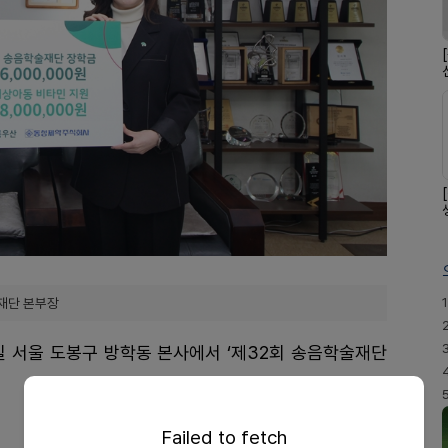
1
재단 본부장
일 서울 도봉구 방학동 본사에서 ‘제32회 송음학술재단
Failed to fetch