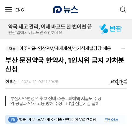
ENG
아주약품-임상PM/제제개선/건기식개발담당 채용
채용
부산 문전약국 한약사, 1인시위 금지 가처분
신청
요약
가
정흥준
2024-12-03 11:29:25
부산시약·변정석 후보 상대 소송...피해액 지급도 주장
약 공급과 약사 고용 방해 주장...10일 심문기일 잡혀
법률 · 세무 · 노무 · 개국 · 대출 · 인테리어 무료 컨설팅
약국 Q&A
PR