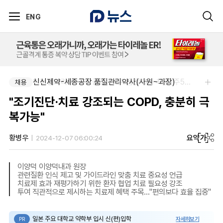
ENG
신신제약-세종공장 품질관리약사(사원~과장)
알보젠코리아-향남공장 OQA 품질약사 채용(주5일/파트타임 가능)
채용
채용
"조기진단·치료 강조되는 COPD, 충분히 극
복가능"
요약
가
황병우
2024-12-07 06:00:24
이양덕 이양덕내과 원장
관련질환 인식 제고 및 가이드라인 맞춤 치료 중요성 언급
치료제 효과 재평가하기 위한 환자 협업 치료 필요성 강조
투여 직관적으로 제시하는 치료제 혜택 주목…"편의보다 효율 집중"
일본 주요 대학교 약학부 입시 신(편)입학
자세히보기
PR