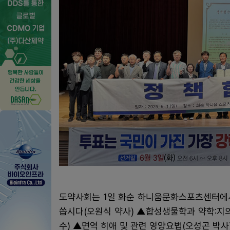
도약사회는 1일 화순 하니움문화스포츠센터에서
씁시다(오원식 약사) ▲합성생물학과 약학:지
수) ▲면역 히애 및 관련 영양요법(오성곤 박사) 