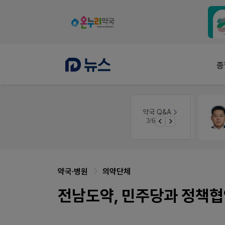
종
인
세무·노무
팜텍스
약국 Q&A
3/6
경단녀요건중 근로스득원천징수액
노동자의 날 수당계산은 어떻게 되나요
약국·병원
의약단체
전남도약, 민주당과 정책