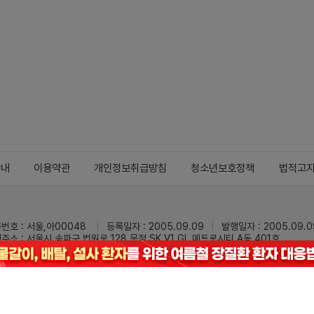
안내
이용약관
개인정보취급방침
청소년보호정책
법적고
번호 : 서울,아00048
등록일자 : 2005.09.09
발행일자 : 2005.09.0
주소 : 서울시 송파구 법원로 128 문정 SK V1 GL 메트로시티 A동 401호
 : 02-3473-0833
팩스 : 02-3434-0169
Mail :
dailypharm@dail
리팜의 모든 콘텐츠(기사)를 무단 사용하는 것은 저작권법에 저촉되며, 법적 제재를
pyright © Dailypharm1999-2026,All rights reserved.