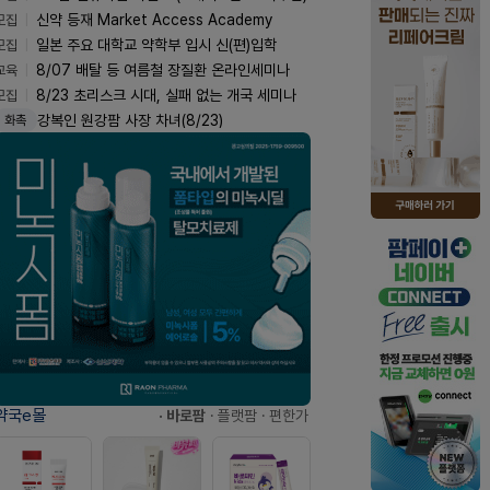
모집
신약 등재 Market Access Academy
모집
일본 주요 대학교 약학부 입시 신(편)입학
교육
8/07 배탈 등 여름철 장질환 온라인세미나
모집
8/23 초리스크 시대, 실패 없는 개국 세미나
강복인 원강팜 사장 차녀(8/23)
화촉
약국e몰
· 바로팜
· 플랫팜
· 편한가