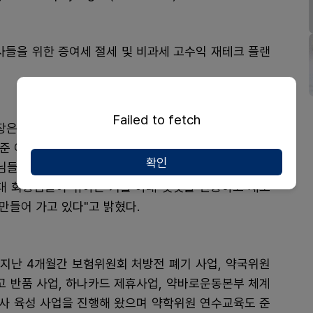
사들을 위한 증여세 절세 및 비과세 고수익 재테크 플랜
Failed to fetch
장은 "도민의 건강과 약사 전문성 함얄을 위해 연수교육
 준 여러분들께 감사하다. 약학위원회와 강의를 위해 나
확인
님들께도 감사인사를 드린다"며 "전라남도는 조기석 회
대 회장님들이 닦아온 기틀 아래 옛것을 전승하고 새로
만들어 가고 있다"고 밝혔다.
 지난 4개월간 보험위원회 처방전 폐기 사업, 약국위원
고 반품 사업, 하나카드 제휴사업, 약바로운동본부 체계
강사 육성 사업을 진행해 왔으며 약학위원 연수교육도 준