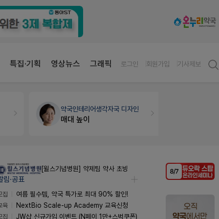
특집·기획
영상뉴스
그래픽
로그인
회원가입
기사제보
약국인테리어
생각자국 디자인
개국·경영
휴
매대 높이
Pm2000
[윌스기념병원] 약제팀 약사 초빙
알림·공표
모집
여름 필수템, 약국 특가로 최대 90% 할인!
교육
NextBio Scale-up Academy 교육신청
모집
JW샵 신규가입 이벤트 (N페이 1만+스벅쿠폰)