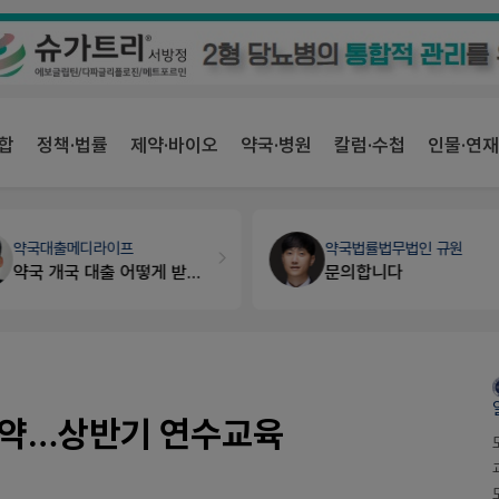
합
정책·법률
제약·바이오
약국·병원
칼럼·수첩
인물·연재
약국대출
메디라이프
약국법률
법무법인 규원
약국 개국 대출 어떻게 받아야할지 어렵습니다
문의합니다
협약…상반기 연수교육