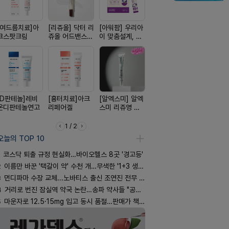
[여드름치료]아
[리쥬올] 닥터 리
[아워팜] 우리아
[한독] 붙이는 통
[쥬베룩] 진
크스팟크림
쥬올 어드밴스드
이 맞춤설계, 바
증 전문가, 케토
베룩을 담은
PDRN 리쥬비네
로타민 kids 엘
톱 액티브 플라
국전용 PD
이팅 크림 30ml
더베리맛
스타(쿨) 40매
크림
[D판테놀]레비
[흉터치료]아크
[알엑스미] 알엑
[켄뷰] 다양한 통
[켄뷰] 오
온디판테놀연고
리페어겔
스미 리쥬영 울
증에, 타이레놀
폼타입, 로
트라 PDRN
정 500mg 10
5%폼에어
10000 딥리페
정
60g
1 / 2
어 크림
오늘의 TOP 10
코스닥 퇴출 규정 현실화…바이오헬스 8곳 '경고등'
2
이름만 바꾼 '택갈이 약' 수천 개…무색한 '1+3 생동'
3
먼디파마 수장 교체...노바티스 출신 조연진 전무 내정
4
거리로 번진 잠실역 약국 논란…송파 약사들 "공공성 훼손"
5
마운자로 12.5·15mg 입고 동시 품절…판매가 책정 고심