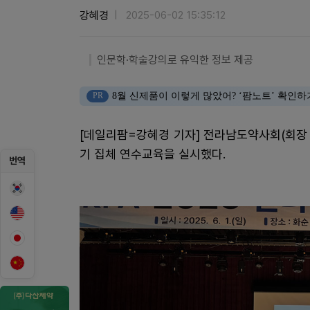
강혜경
2025-06-02 15:35:12
인문학·학술강의로 유익한 정보 제공
PR
8월 신제품이 이렇게 많았어? ‘팜노트’ 확인하
[데일리팜=강혜경 기자] 전라남도약사회(회장
기 집체 연수교육을 실시했다.
번역