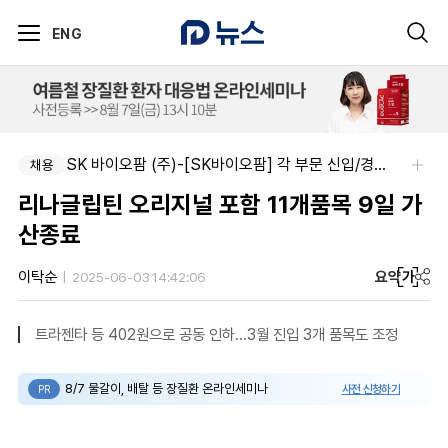
ENG
SK 바이오팜 (주)-[SK바이오팜] 각 부문 신입/경력 구성원 영입
주식회사 에일리크-메디컬 커뮤니케이션 컨설턴트(Associate) / 메디컬라이터 채용
채용
채용
리나글립틴 오리지널 포함 11개품목 9일 가
산종료
요약
가
이탁순
2025-06-03 14:42:06
트라젠타 등 402원으로 공동 인하…3월 진입 3개 품목도 조정
8/7 물갈이, 배탈 등 장질환 온라인세미나
사전 신청하기
PR