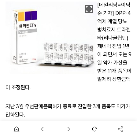
[데일리팜=이탁
순 기자] DPP-4
억제 계열 당뇨
병치료제 트라젠
타(리나글립틴)
제네릭 진입 1년
이 되면서 오는 9
일 약가 가산을
받은 11개 품목이
일제히 상한금액
이 조정된다.
지난 3월 우선판매품목허가 종료로 진입한 3개 품목도 약가가
인하된다.
3일 업계에 따르면 오는 9일 제네릭 진입 1년차가 되면서 리나
글립틴 오리지널 및 제네릭약제 11개 품목의 가산이 종료된다.