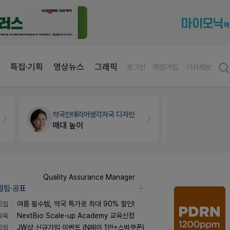
특집·기획
영상뉴스
그래픽
로그인
회원가입
기사제보
약국대출
메디라이프
약국 개국 대출 어떻게 받아야할지 어렵습니다
Quality Assurance Manager
알림·공표
모집
여름 필수템, 약국 특가로 최대 90% 할인!
교육
NextBio Scale-up Academy 교육신청
모집
JW샵 신규가입 이벤트 (N페이 1만+스벅쿠폰)