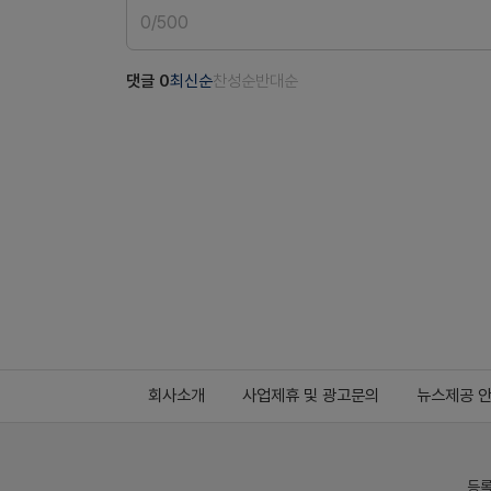
0
/
500
댓글
0
최신순
찬성순
반대순
회사소개
사업제휴 및 광고문의
뉴스제공 
등록