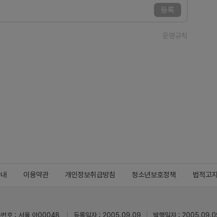
등록
운영규칙
안내
이용약관
개인정보취급방침
청소년보호정책
법적고
번호 : 서울,아00048
등록일자 : 2005.09.09
발행일자 : 2005.09.0