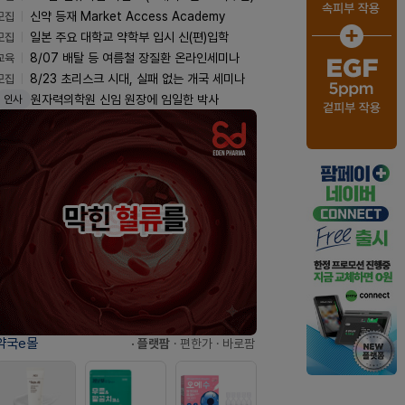
모집
신약 등재 Market Access Academy
모집
일본 주요 대학교 약학부 입시 신(편)입학
교육
8/07 배탈 등 여름철 장질환 온라인세미나
모집
8/23 초리스크 시대, 실패 없는 개국 세미나
원자력의학원 신임 원장에 임일한 박사
인사
약국e몰
· 플랫팜
· 편한가
· 바로팜