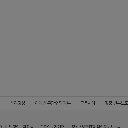
지
윤리강령
이메일 무단수집 거부
고충처리
정정·반론보
9
발행인 : 이정석
편집인 : 가인호
청소년보호정책 책임자 : 강신국