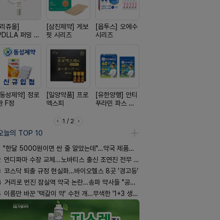
[리쥬올]
[삼진제약] 게보
[옵투스] 오에수
[경방신약] 방콜
[일양약품]
PDLLA 퍼밍 크
핏 시리즈
시리즈
브이산
도담 시리즈
림 30ml
[동성제약] 정로
[일양약품] 프로
[유한양행] 안티
[노보노디스크]
[신신제약]
환 F정
엑스피
푸라민 파스 시
위고비
키토 밀크
리즈
1 / 2
오늘의 TOP 10
"한달 5000원이면 싼 줄 알았는데"…약국 제품과 비교해보니
2
먼디파마 수장 교체...노바티스 출신 조연진 전무 내정
3
코스닥 퇴출 규정 현실화…바이오헬스 8곳 '경고등'
4
거리로 번진 잠실역 약국 논란…송파 약사들 "공공성 훼손"
5
이름만 바꾼 '택갈이 약' 수천 개…무색한 '1+3 생동'