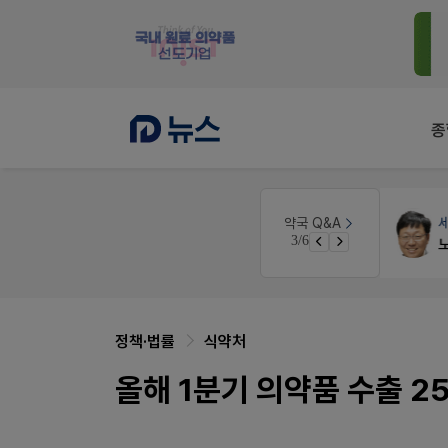
종
세무·노무
팜텍스
약
약국 Q&A
4/6
경단녀요건중 근로스득원천징수액
노동자의 날 수당계산은 어떻게 되나요
정책·법률
식약처
올해 1분기 의약품 수출 25