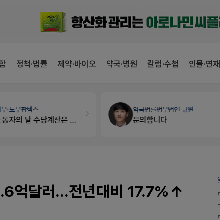
합
정책·법률
제약·바이오
약국·병원
칼럼·수첩
인물·연재
국법률
법무법인 규원
약국인테리어
생각자국 디자인
문의합니다
매대 높이
.6억달러...전년대비 17.7%↑