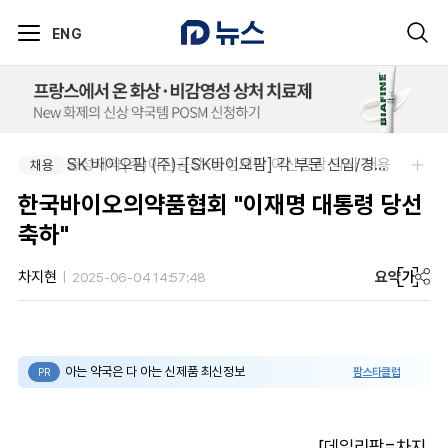
ENG
동성제약(주)아산공장-동성제약 아산공장 약사 채용
SK 바이오팜 (주)-[SK바이오팜] 각 부문 신입/경력 구성원 영입
채용
채용
한국바이오의약품협회 "이재명 대통령 당선
축하"
요약
가
차지현
2025-06-04 14:57:48
아는 약국은 다 아는 신제품 최신정보
팜스타클럽
PR
[데일리팜=차지