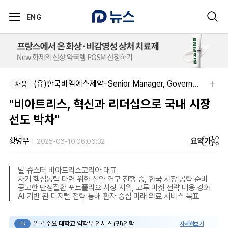
ENG
(유)한국비엠에스제약-Senior Manager, Government Affairs & External Liaison (Permanent)
채용
"비아트리스, 혁신과 리더십으로 국내 시장
선도 박차"
요약
가
황병우
2025-06-10 06:06:32
빌 슈스터 비아트리스코리아 대표
차기 핵심동력 마련 위한 신약 연구 진행 중, 한국 시장 공략 준비
공고한 만성질환 포트폴리오 시장 지위, 고투 마켓 전략 대응 강화
AI 기반 된 디지털 전략 통해 환자 중심 미래 의료 서비스 목표
일본 주요 대학교 약학부 입시 신(편)입학
자세히보기
PR