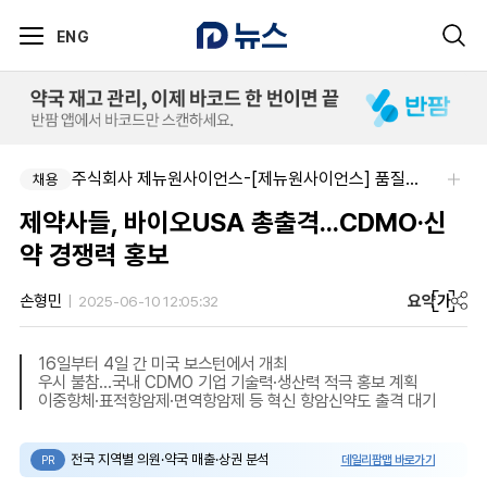
ENG
주식회사 제뉴원사이언스-[제뉴원사이언스] 품질관리약사 모집(경력무관)
채용
제약사들, 바이오USA 총출격...CDMO·신
약 경쟁력 홍보
요약
가
손형민
2025-06-10 12:05:32
16일부터 4일 간 미국 보스턴에서 개최
우시 불참…국내 CDMO 기업 기술력·생산력 적극 홍보 계획
이중항체·표적항암제·면역항암제 등 혁신 항암신약도 출격 대기
전국 지역별 의원·약국 매출·상권 분석
데일리팜맵 바로가기
PR