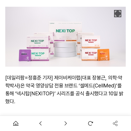
[데일리팜=정흥준 기자] 제이비케이랩(대표 장봉근, 의학·약
학박사)은 약국 영양상담 전용 브랜드 ‘셀메드(CellMed)’를
통해 ‘넥시탑(NEXITOP)’ 시리즈를 공식 출시했다고 10일 밝
혔다.
GLP-1은 위와 장에서 자연스럽게 분비되는 대사 조절 호르몬
으로, 혈당 조절, 식욕 억제, 포만감 유발 등에 핵심적인 역할을