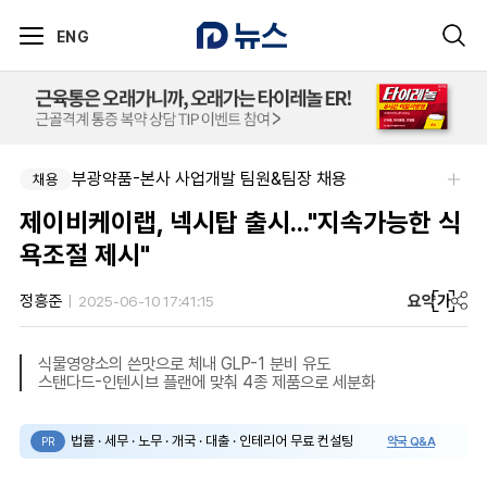
ENG
부광약품-본사 사업개발 팀원&팀장 채용
채용
제이비케이랩, 넥시탑 출시..."지속가능한 식
욕조절 제시"
요약
가
정흥준
2025-06-10 17:41:15
식물영양소의 쓴맛으로 체내 GLP-1 분비 유도
스탠다드-인텐시브 플랜에 맞춰 4종 제품으로 세분화
법률 · 세무 · 노무 · 개국 · 대출 · 인테리어 무료 컨설팅
약국 Q&A
PR