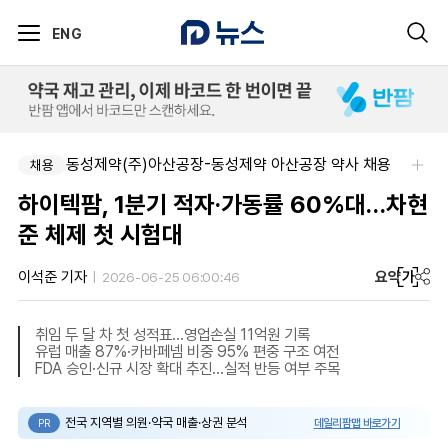
ENG
동성제약(주)아산공장-동성제약 아산공장 약사 채용
채용
하이텍팜, 1분기 적자·가동률 60%대…차현
준 체제 첫 시험대
요약
가
이석준 기자
2026-06-25 06:00:46
취임 두 달 차 첫 성적표…영업손실 11억원 기록
유럽 매출 87%·카바페넴 비중 95% 편중 구조 여전
FDA 승인·신규 시장 확대 추진…실적 반등 여부 주목
전국 지역별 의원·약국 매출·상권 분석
데일리팜맵 바로가기
PR