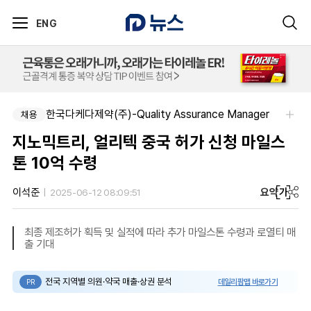
ENG
한국다케다제약(주)-Quality Assurance Manager
채용
지노믹트리, 얼리텍 중국 허가 신청 마일스
톤 10억 수령
요약
가
이석준
2025-06-12 08:09:51
최종 제조허가 획득 및 실적에 따라 추가 마일스톤 수령과 로열티 매
출 기대
전국 지역별 의원·약국 매출·상권 분석
데일리팜맵 바로가기
PR