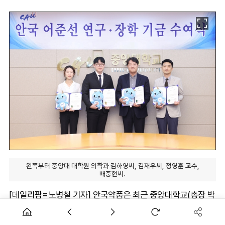
왼쪽부터 중앙대 대학원 의학과 김하영씨, 김재우씨, 정영훈 교수,
배중현씨.
[데일리팜=노병철 기자] 안국약품은 최근 중앙대학교(총장 박
상규)에서 ‘안국 어준선 연구·장학 기금’ 수여식을 진행했다고
12일 밝혔다.