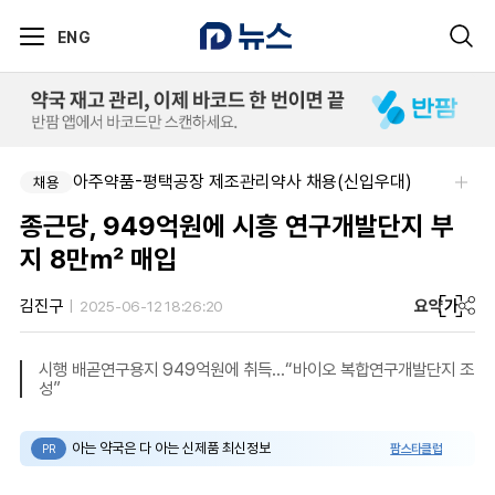
ENG
아주약품-평택공장 제조관리약사 채용(신입우대)
채용
종근당, 949억원에 시흥 연구개발단지 부
지 8만㎡ 매입
요약
가
김진구
2025-06-12 18:26:20
시행 배곧연구용지 949억원에 취득…“바이오 복합연구개발단지 조
성”
아는 약국은 다 아는 신제품 최신정보
팜스타클럽
PR