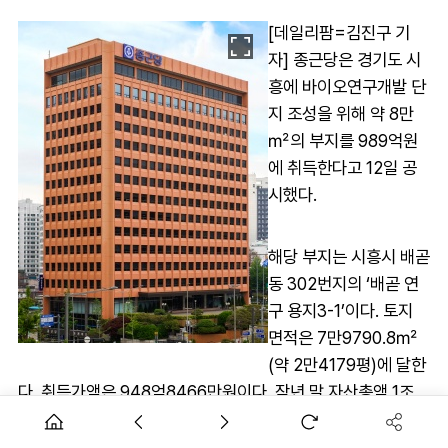
[데일리팜=김진구 기
자] 종근당은 경기도 시
흥에 바이오연구개발 단
지 조성을 위해 약 8만
㎡의 부지를 989억원
에 취득한다고 12일 공
시했다.
해당 부지는 시흥시 배곧
동 302번지의 ‘배곧 연
구 용지3-1’이다. 토지
면적은 7만9790.8㎡
(약 2만4179평)에 달한
다. 취득가액은 948억8466만원이다. 작년 말 자산총액 1조
4588억원의 6.5% 수준이다.