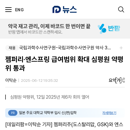
ENG
국립과학수사연구원-국립과학수사연구원 약사 3명 채용
채용
젬퍼리·엔스프링 급여범위 확대 심평원 약평
위 통과
요약
가
이탁순
2025-06-12 19:35:32
심평원 약평위, 12일 2025년 제6차 회의 열어
일본 주요 대학교 약학부 입시 신(편)입학
자세히보기
PR
[데일리팜=이탁순 기자] 젬퍼리주(도스탈리맙, GSK)와 엔스