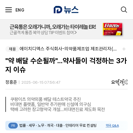
ENG
알보젠코리아-향남공장 OQA 품질약사 채용(주5일/파트타임 가능)
에이치디엑스 주식회사-의약품제조업 제조관리자(약사) 채용
채용
채용
"약 배달 수순될까"...약사들이 걱정하는 3가
지 이슈
요약
가
정흥준
2025-06-15 07:56:47
쿠팡이츠 의약외품 배달 테스트약국 추진
비대면 플랫폼, 일반약 추가판매 신설에 의구심
택배 고려한 창고형약국 개설...비대면진료 제도화 목전
법률 · 세무 · 노무 · 개국 · 대출 · 인테리어 무료 컨설팅
약국 Q&A
PR