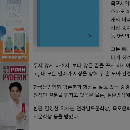
목포시약
조차도 희
개의 아내'
겨진 종이
등 9권의
그는 펴내
나게 하소
두지 않게 하소서. 보다 많은 꿈을 꾸게 하시
고, 내 모든 언어가 세상을 향해 두 손 모아 
한국문인협회 평론분과 회장을 맡고 있는 강경
원적인 질문을 던지고 있음은 물론, 실존방식에
한편 김영천 약사는 전라남도문화상, 목포문화
시문학상 등을 받았다.