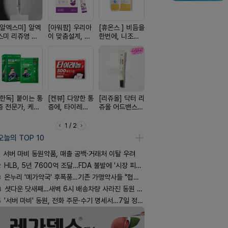
[알엑스미] 알엑
[아워팜] 우리아
[휴온스 ] 비듬을
[켄뷰] 오리지널
[흉터치료]
스미 리쥬영 울
이 맞춤설계, 바
한번에, 니조랄
폼타입, 로게인
리페어겔
트라 PDRN
로타민 kids 엘
2%액
5%폼에어로졸
10000 딥리페
더베리맛
60g
어 크림
[한독] 붙이는 통
[켄뷰] 다양한 통
[리쥬올] 닥터 리
[레비온]
[D판테놀]
증 전문가, 케토
증에, 타이레놀
쥬올 어드밴스드
PDRN+EGF, 레
온디판테놀
톱 액티브 플라
정 500mg 10
PDRN 리쥬비네
비온RX PDRN
스타(쿨) 40매
정
이팅 크림 30ml
EGF 크림
1 / 2
오늘의 TOP 10
서버 마비 동원약품, 매출 공백·거래처 이탈 우려
2
HLB, 5년 7600억 조달…FDA 불발에 '시장 피로감'
3
온누리 '메가약국' 후폭풍…기존 가맹약사들 "협의체 만들자"
4
셧다운 닷새째…새벽 6시 배송차량 사라진 동원 물류센터
5
'서버 마비' 동원, 전화 주문·수기 명세서…7일 정상화 되나