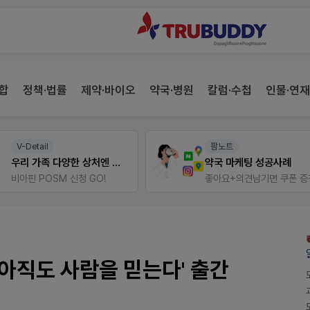
합
정책·법률
제약·바이오
약국·병원
칼럼·수첩
인물·연재
V-Detail
팜노트
우리 가족 다양한 상처엔 비아핀!
약국 마케팅 성공사례
비아핀 POSM 신청 GO!
좋아요+의견남기면 쿠폰 증
'아직도 사람을 믿는다' 출간