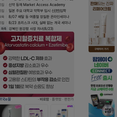
모집
신약 등재 Market Access Academy
모집
일본 주요 대학교 약학부 입시 신(편)입학
교육
8/07 배탈 등 여름철 장질환 온라인세미나
모집
8/23 초리스크 시대, 실패 없는 개국 세미나
강복인 원강팜 사장 차녀(8/23)
화촉
약국e몰
· 바로팜
· 플랫팜
· 편한가