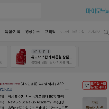
특집·기획
영상뉴스
그래픽
로그인
회원가입
기사제보
온라인세미나
팜노
듀오락 스탑과 여름철 장질환 대응법
이달의
정
물갈이, 배탈, 설사 환자를 위한 실전 상담&판매 전략
좋아요
[대자인병원] 약제팀 약사 / ASP팀 감염전문약사 모집
알림·공표
모집
여름 필수템, 약국 특가로 최대 90% 할인!
교육
NextBio Scale-up Academy 교육신청
모집
JW샵 신규가입 이벤트 (N페이 1만+스벅쿠폰)