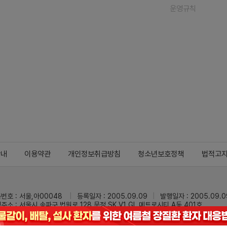
운영규칙
안내
이용약관
개인정보취급방침
청소년보호정책
법적고
번호 : 서울,아00048
등록일자 : 2005.09.09
발행일자 : 2005.09.0
주소 : 서울시 송파구 법원로 128 문정 SK V1 GL 메트로시티 A동 401호
 : 02-3473-0833
팩스 : 02-3434-0169
Mail :
dailypharm@dail