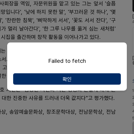
사회장을 역임, 자문위원을 맡고 있는 그는 앞서 '슬픔
망입니다', '낮에 하지 못한 말', '부끄러운 것 하나', '몇
, '찬란한 침묵', '삐딱하게 서서', '꽃도 서서 잔다', '구
가 멀리 날아간다', '한 그루 나무를 옮겨 심는 새처럼'
 시집을 출간하며 창작 활동을 이어나가고 있다.
는 글에서 '내 안의 모든 생각들이 새로운 나라로 태어
서. 말 안에 가식이 없게 하시고 형식 안에 내용을 가
Failed to fetch
어 고난과 눈물의 이 땅을 아름다운 노래로 채우게 하시
간절한 기도가 되게 하소서'라고 표현하고 있다.
확인
호 시인은 "김영천 시인의 시는 생명의 본질에 대해 근
1
 대한 진중한 사유를 드러내 더욱 값지다"고 평가했다.
상, 송암예술문화상, 창조문학대상, 전남문학상, 전남