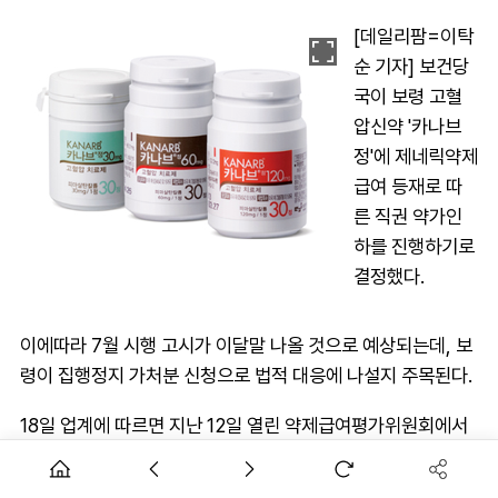
[데일리팜=이탁
순 기자] 보건당
국이 보령 고혈
압신약 '카나브
정'에 제네릭약제
급여 등재로 따
른 직권 약가인
하를 진행하기로
결정했다.
이에따라 7월 시행 고시가 이달말 나올 것으로 예상되는데, 보
령이 집행정지 가처분 신청으로 법적 대응에 나설지 주목된다.
18일 업계에 따르면 지난 12일 열린 약제급여평가위원회에서
카나브 직권 인하 안건이 통과됐다. 제네릭약제가 5월 급여 등
재되면서 절차에 따라 직권 인하를 결정한 것이다.