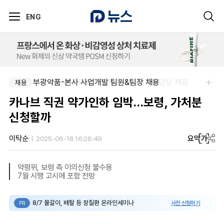
ENG
아주약품-임상PM/제제개선/건기식개발담당 채용
부광약품-본사 사업개발 팀원&팀장 채용
채용
채용
카나브 직권 약가인하 임박…보령, 가처분
신청할까
요약
가
이탁순
2025-06-18 16:28:49
약평위, 보령 측 이의신청 불수용
7월 시행 고시에 포함 전망
8/7 물갈이, 배탈 등 장질환 온라인세미나
사전 신청하기
PR