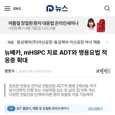
ENG
동성제약(주)아산공장-동성제약 아산공장 약사 채용
주식회사 제뉴원사이언스-[제뉴원사이언스] 품질관리약사 모집(경력무관)
채용
채용
뉴베카, mHSPC 치료 ADT와 병용요법 적
응증 확대
요약
가
황병우
2025-06-23 10:27:13
호르몬 반응성 전이성 전립선암 ADT와 병용 2제요법 허가
방사선학적 진행 또는 사망위험 감소 및 삶의 질 악화 개선
다양한 전립선암 단계에 따른 환자 맞춤형 치료 가능해져
8/7 물갈이, 배탈 등 장질환 온라인세미나
사전 신청하기
PR