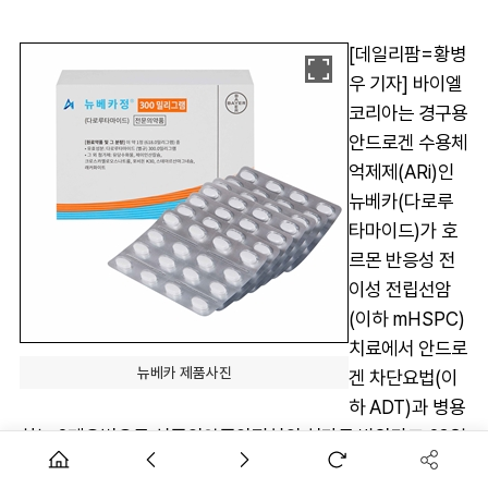
[데일리팜=황병
우 기자] 바이엘
코리아는 경구용
안드로겐 수용체
억제제(ARi)인
뉴베카(다로루
타마이드)가 호
르몬 반응성 전
이성 전립선암
(이하 mHSPC)
치료에서 안드로
뉴베카 제품사진
겐 차단요법(이
하 ADT)과 병용
하는 2제요법으로 식품의약품안전처의 허가를 받았다고 23일
밝혔다.