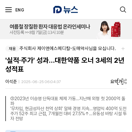
ENG
주식회사 제이앤에스메디칼-도매약사님을 모십니다.
채용
'실적·주가' 성과…대한약품 오너 3세의 2년
성적표
요약
가
이석준
2025-06-25 06:04:37
①2023년 이승영 단독대표 체제 가동…지난해 외형 첫 2000억 돌
파
'무차입, 현금성자산 천억 상회' 알짜 경영 지속…영업익 400억 도전
주가 52주 최고 근접, 7개월전 대비 27.5%↑…유동성 바탕 시설 투
자 전망