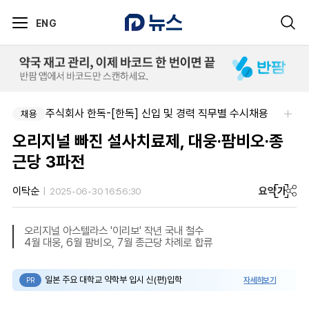
ENG
주식회사 한독-[한독] 신입 및 경력 직무별 수시채용
채용
오리지널 빠진 설사치료제, 대웅·팜비오·종
근당 3파전
요약
가
이탁순
2025-06-30 16:56:30
오리지널 아스텔라스 '이리보' 작년 국내 철수
4월 대웅, 6월 팜비오, 7월 종근당 차례로 합류
일본 주요 대학교 약학부 입시 신(편)입학
자세히보기
PR