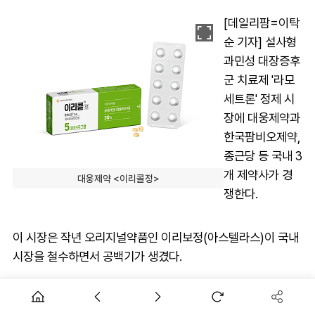
[데일리팜=이탁
순 기자] 설사형
과민성 대장증후
군 치료제 '라모
세트론' 정제 시
장에 대웅제약과
한국팜비오제약,
종근당 등 국내 3
개 제약사가 경
대웅제약 <이리콜정>
쟁한다.
이 시장은 작년 오리지널약품인 이리보정(아스텔라스)이 국내
시장을 철수하면서 공백기가 생겼다.
그러다 지난 4월 대웅제약이 동일성분 제제 이리콜정 2개 품
목(2.5마이크로그램, 5마이크로그램)을 급여 등재하는데 성